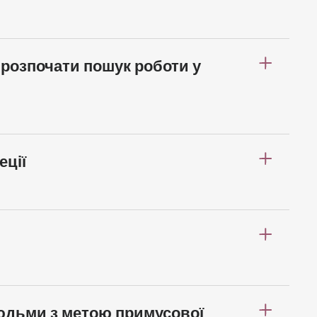
 розпочати пошук роботи у
еції
юдьми з метою примусової