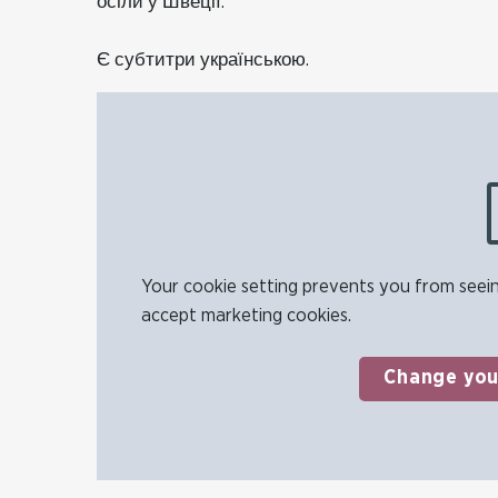
осіли у Швеції.
Є субтитри українською.
Your cookie setting prevents you from seein
accept marketing cookies.
Change you