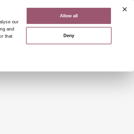
Contact
Svenska
Allow all
alyse our
ing and
Deny
r that
Search
Menu