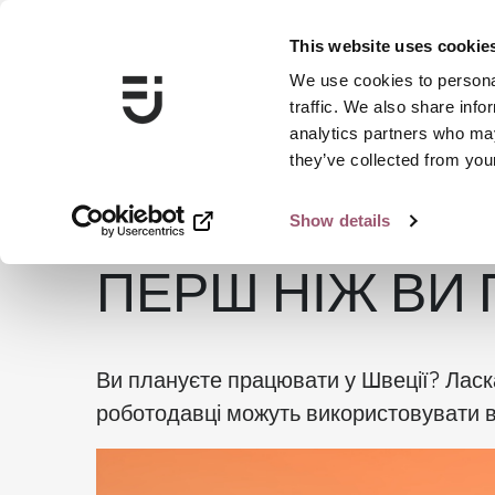
This website uses cookie
We use cookies to personal
traffic. We also share info
analytics partners who may
they’ve collected from your
Show details
...
Prostitution and human trafficking
Before you go - I
ПЕРШ НІЖ ВИ 
Ви плануєте працювати у Швеції? Ласк
роботодавці можуть використовувати ва