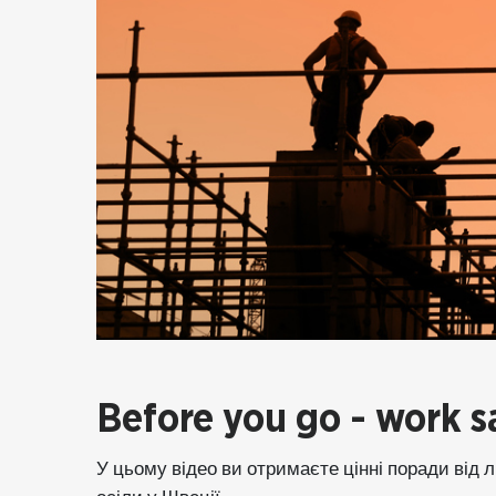
Before you go - work s
У цьому відео ви отримаєте цінні поради від лю