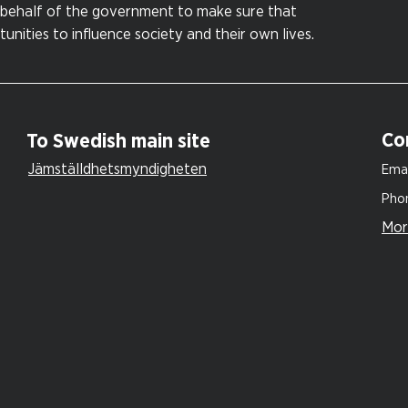
behalf of the government to make sure that
nities to influence society and their own lives.
Co
To Swedish main site
Jämställdhetsmyndigheten
Emai
Pho
Mor