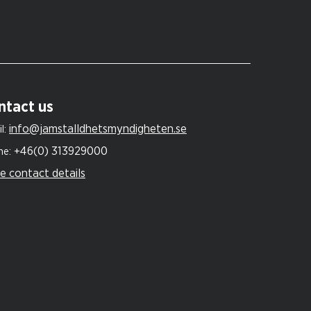
ntact us
info@jamstalldhetsmyndigheten.se
l:
+46(0) 313929000
ne:
e contact details