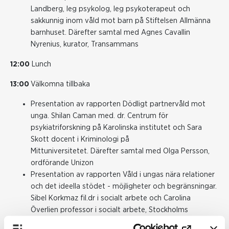
Landberg, leg psykolog, leg psykoterapeut och
sakkunnig inom våld mot barn på Stiftelsen Allmänna
barnhuset.
Därefter samtal med Agnes Cavallin
Nyrenius, kurator, Transammans
12:00
Lunch
13:00
Välkomna tillbaka
Presentation av rapporten
Dödligt partnervåld mot
unga. Shilan Caman med. dr. Centrum för
psykiatriforskning på Karolinska institutet och Sara
Skott docent i Kriminologi på
Mittuniversitetet.
Därefter samtal med Olga Persson,
ordförande Unizon
Presentation av rapporten
Våld i ungas nära relationer
och det ideella stödet - möjligheter och begränsningar.
Sibel Korkmaz fil.dr i socialt arbete och Carolina
Överlien professor i socialt arbete, Stockholms
universitet.
Därefter s
amtal med Jona Mörn,