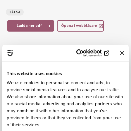
HÄLSA
Ladda ner pdf
Öppna i webbläsare
Statsbidrag för visst
våldsförebyggande arbete
This website uses cookies
We use cookies to personalise content and ads, to
provide social media features and to analyse our traffic.
We also share information about your use of our site with
our social media, advertising and analytics partners who
may combine it with other information that you’ve
Statsbidrag till visst våldsförebyggande arbete 2026
provided to them or that they’ve collected from your use
redovisar hur bidraget har använts och vilka resultat det har
of their services.
lett till. Rapporten visar bland annat att bidraget har stärkt