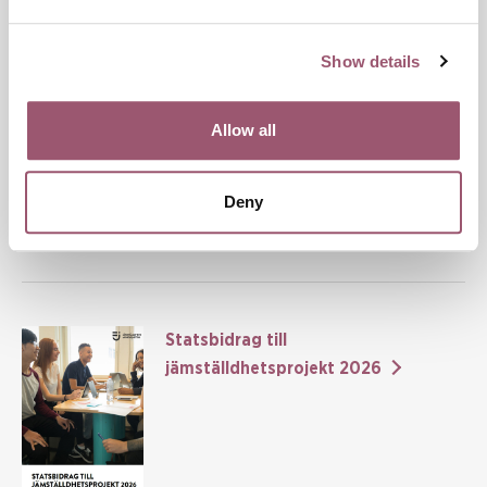
systematik, metodutveckling, samverkan och utvärdering
inom det våldsförebyggande arbetet i Sverige.
Show details
Datum:
28 maj 2026
Allow all
STATSBIDRAG
Deny
Ladda ner pdf
Öppna i webbläsare
Statsbidrag till
jämställdhetsprojekt 2026