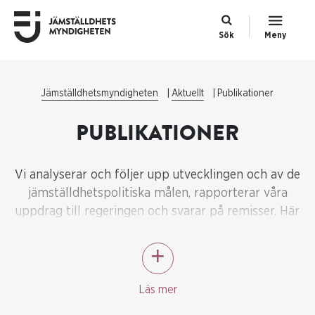
Sök
Meny
Jämställdhetsmyndigheten
Aktuellt
Publikationer
PUBLIKATIONER
Vi analyserar och följer upp utvecklingen och av de
jämställdhetspolitiska målen, rapporterar våra
uppdrag till regeringen och svarar på remisser. Här
hittar du alla våra publikationer.
Läs mer