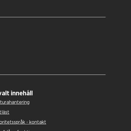
alt innehåll
turahantering
tläst
oritetsspråk - kontakt