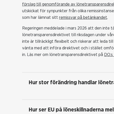
förslag till genomförande av lönetransparensdire
utskickat för synpunkter från olika remissinstan
som har lämnat sitt
remissvar på betänkandet
.
Regeringen meddelade i mars 2026 att den inte t
lönetransparensdirektivet till riksdagen under vår
inte är tillräckligt flexibelt och riskerar att leda 
vänta med att införa direktivet och i stället omf
in. Läs mer om lönetransparensdirektivet på
DO:s
Hur stor förändring handlar löne
Hur ser EU på löneskillnaderna me