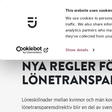
This website uses cookie
We use cookies to personal
traffic. We also share info
analytics partners who may
they’ve collected from your
Show details
...
Delmål 2: Ekonomisk jämställdhet
Nya regler för lö
NYA REGLER F
LÖNETRANSPA
Löneskillnader mellan kvinnor och män kom
lönetransparensdirektiv blir en del av sven