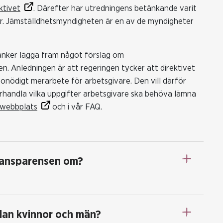
ktivet
. Därefter har utredningens betänkande varit
ser. Jämställdhetsmyndigheten är en av de myndigheter
änker lägga fram något förslag om
en. Anledningen är att regeringen tycker att direktivet
till onödigt merarbete för arbetsgivare. Den vill därför
örhandla vilka uppgifter arbetsgivare ska behöva lämna
 webbplats
och i vår FAQ.
transparensen om?
llan kvinnor och män?