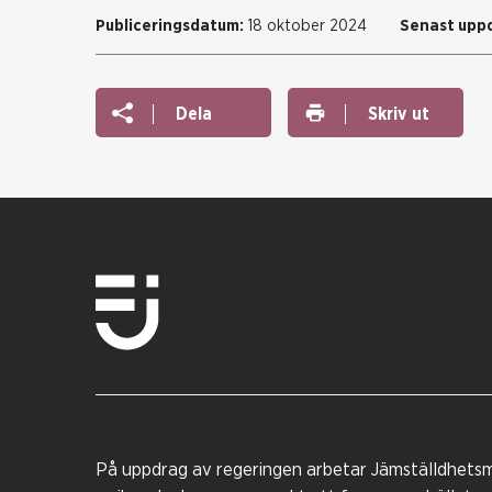
Publiceringsdatum:
18 oktober 2024
Senast upp
Dela
Skriv ut
På uppdrag av regeringen arbetar Jämställdhetsm