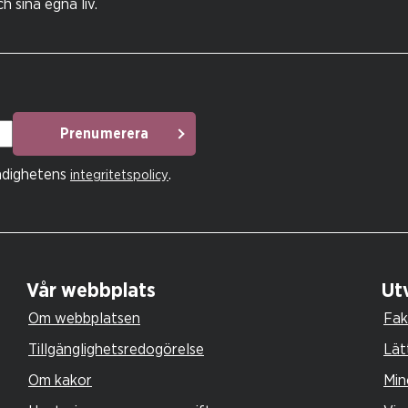
 sina egna liv.
Prenumerera
ndighetens
.
integritetspolicy
Vår webbplats
Utv
Om webbplatsen
Fak
Tillgänglighetsredogörelse
Lät
Om kakor
Min