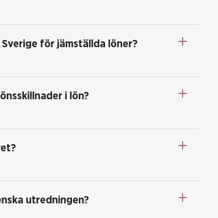
 Sverige för jämställda löner?
önsskillnader i lön?
vet?
venska utredningen?