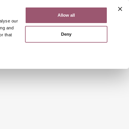
Kontakt
Lättläst
English
Allow all
alyse our
ing and
Deny
r that
Sök
Meny