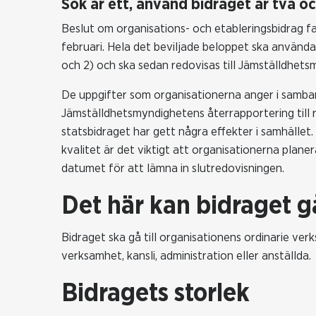
Sök år ett, använd bidraget år två oc
Beslut om organisations- och etableringsbidrag fa
februari. Hela det beviljade beloppet ska använda
och 2) och ska sedan redovisas till Jämställdhetsm
De uppgifter som organisationerna anger i samba
Jämställdhetsmyndighetens återrapportering till 
statsbidraget har gett några effekter i samhälle
kvalitet är det viktigt att organisationerna planer
datumet för att lämna in slutredovisningen.
Det här kan bidraget gå
Bidraget ska gå till organisationens ordinarie ver
verksamhet, kansli, administration eller anställda.
Bidragets storlek