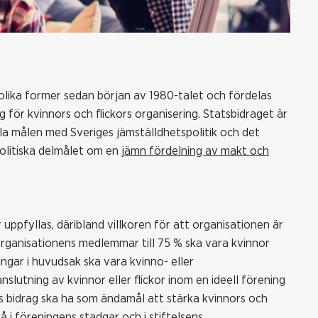
i olika former sedan början av 1980-talet och fördelas
 för kvinnors och flickors organisering. Statsbidraget är
la målen med Sveriges jämställdhetspolitik och det
spolitiska delmålet om en
jämn fördelning av makt och
r uppfyllas, däribland villkoren för att organisationen är
organisationens medlemmar till 75 % ska vara kvinnor
ningar i huvudsak ska vara kvinno- eller
lutning av kvinnor eller flickor inom en ideell förening
jas bidrag ska ha som ändamål att stärka kvinnors och
å i föreningens stadgar och i stiftelsens