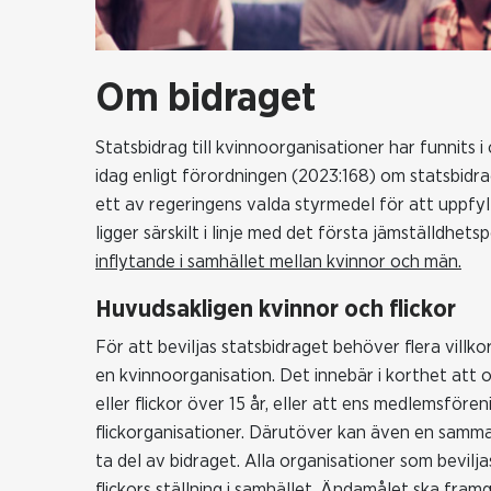
Om bidraget
Statsbidrag till kvinnoorganisationer har funnits 
idag enligt förordningen (2023:168) om statsbidrag
ett av regeringens valda styrmedel för att uppfyl
ligger särskilt i linje med det första jämställdhet
inflytande i samhället mellan kvinnor och män.
Huvudsakligen kvinnor och flickor
För att beviljas statsbidraget behöver flera villko
en kvinnoorganisation. Det innebär i korthet att 
eller flickor över 15 år, eller att ens medlemsföre
flickorganisationer. Därutöver kan även en sammans
ta del av bidraget. Alla organisationer som bevil
flickors ställning i samhället. Ändamålet ska framg