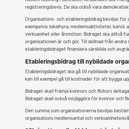
registreringsbevis. De ska också vara demokratisk
Organisations- och etableringsbidrag beviljas för
exempelvis lokalhyra, medlemsaktiviteter, kansli, 
verksamhet eller årsmöten. Bidraget ska alltså fu
organisationen är och gör. Till skillnad från andr
etableringsbidraget finansiera särskilda och avgrä
Etableringsbidrag till nybildade orga
Etableringsbidraget ska gå till nybildade organisa
kan till exempel gå till kostnader för att bygga up
Bidraget skall främja kvinnors och flickors deltag
Bidraget skall också möjliggöra för kvinnor och fli
Den summa som organisationerna beviljas bestäm
organisations medlemsantal och verksamhetsnivå