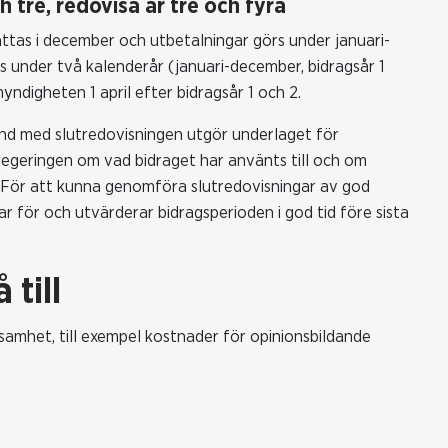
h tre, redovisa år tre och fyra
ttas i december och utbetalningar görs under januari-
s under två kalenderår (januari-december, bidragsår 1
yndigheten 1 april efter bidragsår 1 och 2.
nd med slutredovisningen utgör underlaget för
regeringen om vad bidraget har använts till och om
t. För att kunna genomföra slutredovisningar av god
ar för och utvärderar bidragsperioden i god tid före sista
 till
ksamhet, till exempel kostnader för opinionsbildande