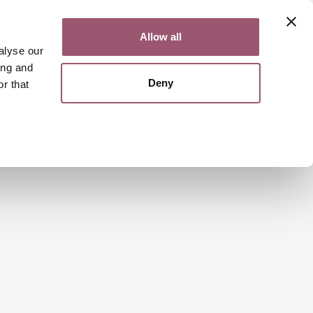
Kontakt
Lättläst
English
Allow all
alyse our
ing and
Deny
r that
Sök
Meny