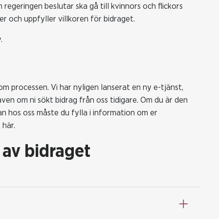
egeringen beslutar ska gå till kvinnors och flickors
r och uppfyller villkoren för bidraget.
.
m processen. Vi har nyligen lanserat en ny e-tjänst,
även om ni sökt bidrag från oss tidigare. Om du är den
n hos oss måste du fylla i information om er
 här.
 av bidraget