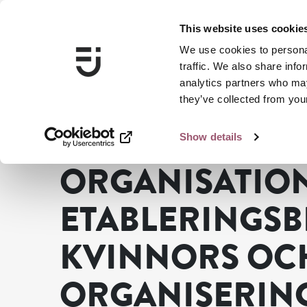
This website uses cookie
We use cookies to personal
traffic. We also share info
analytics partners who may
they’ve collected from your
Show details
Jämställdhetsmyndigheten
Sök statsbidrag
Organisat
ORGANISATIO
ETABLERINGSB
KVINNORS OC
ORGANISERIN