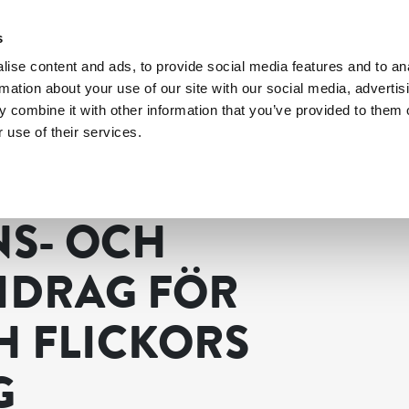
s
ise content and ads, to provide social media features and to an
rmation about your use of our site with our social media, advertis
 combine it with other information that you’ve provided to them o
 use of their services.
ions- och etableringsbidrag för kvinnors organisering
NS- OCH
IDRAG FÖR
H FLICKORS
G