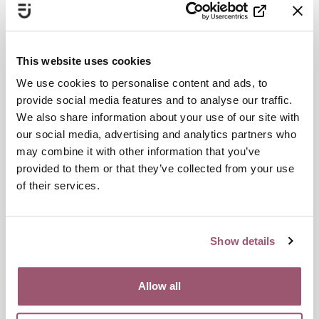
This website uses cookies
We use cookies to personalise content and ads, to
provide social media features and to analyse our traffic.
We also share information about your use of our site with
our social media, advertising and analytics partners who
Tydliga könsskillnader i synen på kvinnors företagande
may combine it with other information that you’ve
provided to them or that they’ve collected from your use
of their services.
Kvinnor uppfattar oftare än män att kvinnor som driver
företag har sämre tillgång till finansiering och stöd. Kvinnor är
också mer positiva än män till offentliga insatser för att
främja kvinnors företagande.
Show details
Datum:
24 juni 2026
Allow all
EKONOMI