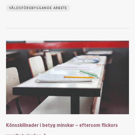
VÅLDSFÖREBYGGANDE ARBETE
Könsskillnader i betyg minskar – eftersom flickors