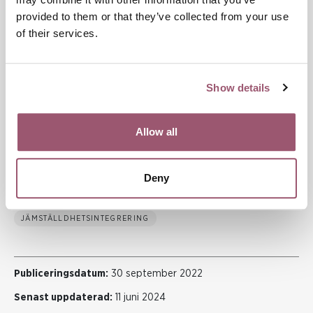
Resurs för statliga myndigheter
provided to them or that they’ve collected from your use
of their services.
Broschyren AI och jämställdhet i statlig förvaltning innehåller
de kunskaper och insikter som projektet har bidragit till. Den
innehåller också praktiska metoder för hur risker med
Show details
ojämställdhet i AI kan identifieras och hur AI med tillämpning
av ett jämställdhetsperspektiv kan utvecklas.
Allow all
Jämställdhetsmyndighetens broschyr AI och jämställdhet i
statlig förvaltning
Deny
JÄMSTÄLLDHETSINTEGRERING
Publiceringsdatum:
30 september 2022
Senast uppdaterad:
11 juni 2024