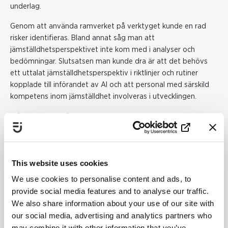
underlag.
Genom att använda ramverket på verktyget kunde en rad
risker identifieras. Bland annat såg man att
jämställdhetsperspektivet inte kom med i analyser och
bedömningar. Slutsatsen man kunde dra är att det behövs
ett uttalat jämställdhetsperspektiv i riktlinjer och rutiner
kopplade till införandet av AI och att personal med särskild
kompetens inom jämställdhet involveras i utvecklingen.
Skatteverkets test
Skatteverket använder AI för att klassificera text som
privatpersoner och företag skrivit i fältet ”övriga
upplysningar” i inkomstdeklarationen för att kunna fördela
This website uses cookies
ärenden till rätt handläggare. När ramverket användes på AI-
We use cookies to personalise content and ads, to
lösningen identifierades till exempel risken att
provide social media features and to analyse our traffic.
jämställdhetsperspektivet inte tillvaratas tillräckligt i
We also share information about your use of our site with
existerande rutiner, processer och styrning kopplat till
our social media, advertising and analytics partners who
utvecklingen av AI-lösningar.
may combine it with other information that you’ve