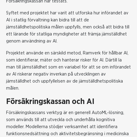
Försäkringskassan har testats.
Syftet med projektet har varit att utforska hur införandet av
AI i statlig förvaltning kan bidra till att de
jämställdhetspolitiska målen uppfylls, men också att bidra till
ett lärande för statliga myndigheter att främja jämställdhet
genom användning av AI.
Projektet använde en särskild metod, Ramverk för hållbar AI,
som identifierar, mäter och hanterar risker för AI. Därtill la
man till jämställdhet som en variabel för att se om införandet
av AI riskerar negativ inverkan på utvecklingen av
jämställdhet och uppfyllelsen av de jämställdhetspolitiska
målen.
Försäkringskassan och AI
Försäkringskassans verktyg är en generell AutoML-lösning,
som används till att utveckla och underhålla kognitiva
modeller. Modellerna stödjer verksamhet att identifiera
funktionsnedsättning och aktivitetsbegränsning i medicinska