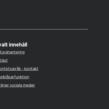
alt innehåll
turahantering
tläst
oritetsspråk - kontakt
selblåsarfunktion
tlinjer sociala medier