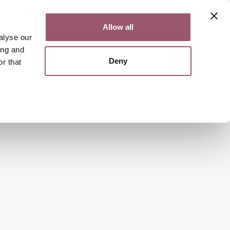
Kontakt
Lättläst
English
Allow all
alyse our
ing and
Deny
r that
Sök
Meny