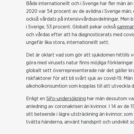
Både internationellt och i Sverige har fler män än 
2020 var 54 procent av de avlidna i Sverige män, 
också vårdats på intensivvårdsavdelningar. Men bla
i Sverige, 53 procent. Globalt pekar också
sammans
och vårdas efter att ha diagnosticerats med covi
ungefär lika stora, internationellt sett.
Det är oklart vad som gör att sjukdomen hittills
göra med virusets natur finns möjliga förklaringar 
globalt sett överrepresenterade när det gäller 
riskfaktorer för att bli svårt sjuk av covid-19. M
alkoholkonsumtion som kopplas till att utveckla d
Enligt en
Sifo-undersökning
har män dessutom var
anledning av coronakrisen än kvinnor. I 14 av de
sitt beteende i lägre utsträckning än kvinnor, so
tvätta händerna, använt handsprit och undvikit 