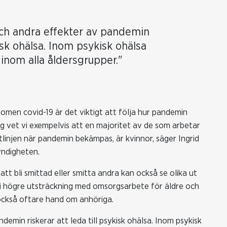
och andra effekter av pandemin
kisk ohälsa. Inom psykisk ohälsa
 inom alla åldersgrupper."
omen covid-19 är det viktigt att följa hur pandemin
ag vet vi exempelvis att en majoritet av de som arbetar
tlinjen när pandemin bekämpas, är kvinnor, säger Ingrid
yndigheten.
 att bli smittad eller smitta andra kan också se olika ut
r i högre utsträckning med omsorgsarbete för äldre och
också oftare hand om anhöriga.
demin riskerar att leda till psykisk ohälsa. Inom psykisk