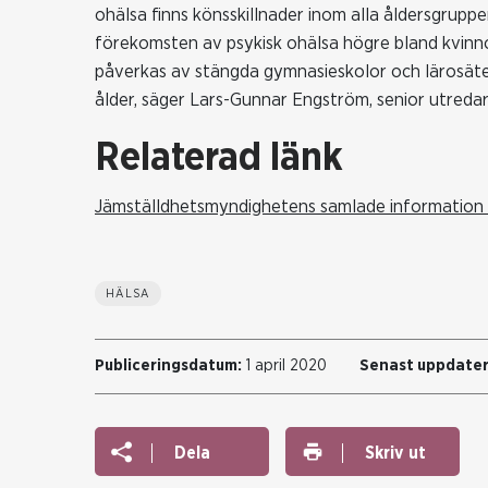
ohälsa finns könsskillnader inom alla åldersgruppe
förekomsten av psykisk ohälsa högre bland kvinn
påverkas av stängda gymnasieskolor och lärosäte
ålder, säger Lars-Gunnar Engström, senior utred
Relaterad länk
Jämställdhetsmyndighetens samlade information
HÄLSA
Publiceringsdatum:
1 april 2020
Senast uppdater
Dela
Skriv ut