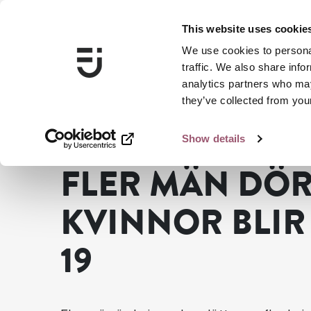
This website uses cookie
We use cookies to personal
traffic. We also share info
analytics partners who may
they’ve collected from your
Show details
...
Nyheter
Fler män dör men fler kvinnor blir sjuka i c
FLER MÄN DÖR
KVINNOR BLIR 
19