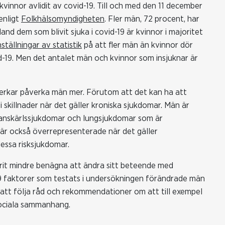
kvinnor avlidit av covid-19. Till och med den 11 december
enligt
Folkhälsomyndigheten
. Fler män, 72 procent, har
nd dem som blivit sjuka i covid-19 är kvinnor i majoritet
tällningar av statistik
på att fler män än kvinnor dör
d-19. Men det antalet män och kvinnor som insjuknar är
 verkar påverka män mer. Förutom att det kan ha att
i skillnader när det gäller kroniska sjukdomar. Män är
kranskärlssjukdomar och lungsjukdomar som är
än är också överrepresenterade när det gäller
essa risksjukdomar.
it mindre benägna att ändra sitt beteende med
 19 faktorer som testats i undersökningen förändrade män
m att följa råd och rekommendationer om att till exempel
sociala sammanhang.