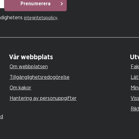
Prenumerera
ndighetens
.
integritetspolicy
Vår webbplats
Utv
Om webbplatsen
Fak
Tillgänglighetsredogörelse
Lät
Om kakor
Min
Hantering av personuppgifter
Vis
Rik
ld