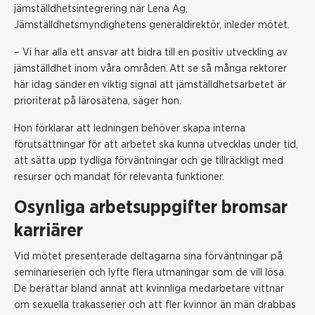
jämställdhetsintegrering när Lena Ag,
Jämställdhetsmyndighetens generaldirektör, inleder mötet.
– Vi har alla ett ansvar att bidra till en positiv utveckling av
jämställdhet inom våra områden. Att se så många rektorer
här idag sänder en viktig signal att jämställdhetsarbetet är
prioriterat på lärosätena, säger hon.
Hon förklarar att ledningen behöver skapa interna
förutsättningar för att arbetet ska kunna utvecklas under tid,
att sätta upp tydliga förväntningar och ge tillräckligt med
resurser och mandat för relevanta funktioner.
Osynliga arbetsuppgifter bromsar
karriärer
Vid mötet presenterade deltagarna sina förväntningar på
seminarieserien och lyfte flera utmaningar som de vill lösa.
De berättar bland annat att kvinnliga medarbetare vittnar
om sexuella trakasserier och att fler kvinnor än män drabbas