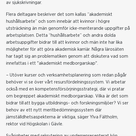
av sjukskrivningar.
Flera deltagare beskriver det som kallas “akademiskt
hushållsarbete” och som innebär att kvinnor i högre
utsträckning än män genomför icke-meriterande uppgifter på
arbetsplatsen. Detta “hushållsarbete” och andra dolda
arbetsuppgifter bidrar till att kvinnor och män inte har lika
möjligheter för att göra akademisk karriär. Några lärosäten
har tagit sig an problematiken genom att diskutera vad som
innefattas i ett "akademiskt medborgarskap".
– Utöver kurser och verksamhetsplanering som redan pågår
behöver vi se över vårt resursfördelningssystem. Vi arbetar
också med en kompetensförsörjningsstrategi, där vi pratar
om begreppet akademiskt medborgarskap. Vilka är det som
bidrar till att bygga utbildnings- och forskningsmiljöer? Vi ser
behov av ett nytt meritbedömningssystem där
jämställdhetsaspekterna är viktiga, säger Ylva Fältholm,
rektor vid Högskolan i Gävle.
Svårigheter med rekrytering av underrepresenterat kön