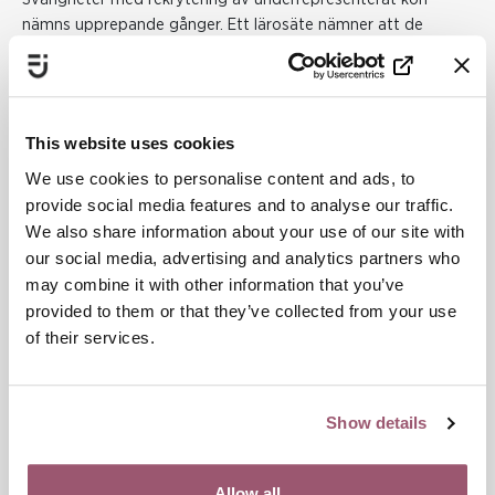
nämns upprepande gånger. Ett lärosäte nämner att de
förstod vidden av problematiken när de utannonserade flera
ledarpositioner och endast fick ansökningar från män.
Södertörns Högskola konstaterar att av deras 20 högst
rankade professurer är den manliga dominansen slående.
This website uses cookies
– Vi lyckas rekrytera kvinnliga studenter till våra utbildningar
We use cookies to personalise content and ads, to
men av de mest attraktiva professurerna, anställningar med
provide social media features and to analyse our traffic.
särskilt goda villkor, är 80% män, säger Gustav Amberg,
We also share information about your use of our site with
rektor vid Södertörns Högskola.
our social media, advertising and analytics partners who
may combine it with other information that you’ve
Insatser som leder till förändring
provided to them or that they’ve collected from your use
Genom seminarieserien förväntar sig deltagarna att få
of their services.
konkret förståelse för hur arbetet med
jämställdhetsintegrering görs i praktiken, hur kunskaper
omsätts och hur resultat kan följas upp. Ett lärosäte vill veta
Show details
mer om hur de kan skapa lokala strukturer för att stärka
förutsättningar och villkor för underrepresenterade grupper.
Allow all