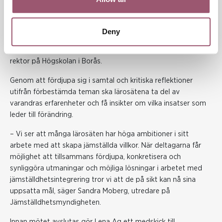
– Vi jämför oss gärna med andra, för att få tips på
organisering utifrån det. Vi vill diskutera sådant som
meritokrati vs jämställdhet, individ kontra organisation och
Deny
hur vi som chefer och ledare hanterar uppkomna utmaningar.
Vi deltar för att öka vår kompetens, säger Mats Tinnsten,
rektor på Högskolan i Borås.
Genom att fördjupa sig i samtal och kritiska reflektioner
utifrån förbestämda teman ska lärosätena ta del av
varandras erfarenheter och få insikter om vilka insatser som
leder till förändring.
– Vi ser att många lärosäten har höga ambitioner i sitt
arbete med att skapa jämställda villkor. När deltagarna får
möjlighet att tillsammans fördjupa, konkretisera och
synliggöra utmaningar och möjliga lösningar i arbetet med
jämställdhetsintegrering tror vi att de på sikt kan nå sina
uppsatta mål, säger Sandra Moberg, utredare på
Jämställdhetsmyndigheten.
Innan mötet avslutas gör Lena Ag ett medskick till