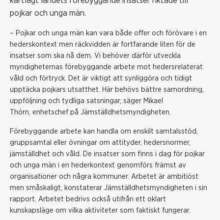
kartlagt landets förebyggande insatser riktade till
pojkar och unga män.
– Pojkar och unga män kan vara både offer och förövare i en
hederskontext men räckvidden är fortfarande liten för de
insatser som ska nå dem. Vi behöver därför utveckla
myndigheternas förebyggande arbete mot hedersrelaterat
våld och förtryck. Det är viktigt att synliggöra och tidigt
upptäcka pojkars utsatthet. Här behövs bättre samordning,
uppföljning och tydliga satsningar, säger Mikael
Thörn, enhetschef på Jämställdhetsmyndigheten.
Förebyggande arbete kan handla om enskilt samtalsstöd,
gruppsamtal eller övningar om attityder, hedersnormer,
jämställdhet och våld. De insatser som finns i dag för pojkar
och unga män i en hederkontext genomförs främst av
organisationer och några kommuner. Arbetet är ambitiöst
men småskaligt, konstaterar Jämställdhetsmyndigheten i sin
rapport. Arbetet bedrivs också utifrån ett oklart
kunskapsläge om vilka aktiviteter som faktiskt fungerar.