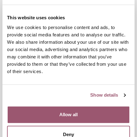
Telefon:
070-784 74 97
This website uses cookies
E-post
press@jamy.se
We use cookies to personalise content and ads, to
provide social media features and to analyse our traffic.
We also share information about your use of our site with
Dokument
our social media, advertising and analytics partners who
Pressmeddelande Alltfor lite arbete sker for pojkar och
may combine it with other information that you’ve
unga man i en hederskontext.pdf
provided to them or that they’ve collected from your use
of their services.
Länkar
Ladda ner rapporten Förebyggande arbete mot
hedersrelaterat våld och förtryck (2021:17)
Show details
Publiceringsdatum:
4 juni 2021
Allow all
Dela
Deny