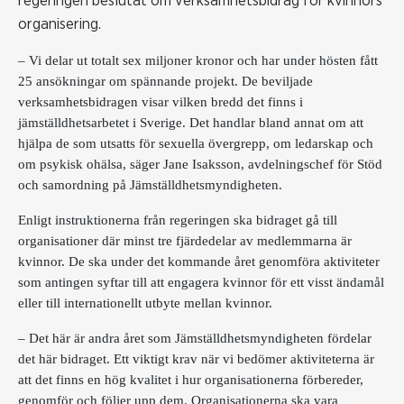
regeringen beslutat om verksamhetsbidrag för kvinnors
organisering.
– Vi delar ut totalt sex miljoner kronor och har under hösten fått
25 ansökningar om spännande projekt. De beviljade
verksamhetsbidragen visar vilken bredd det finns i
jämställdhetsarbetet i Sverige. Det handlar bland annat om att
hjälpa de som utsatts för sexuella övergrepp, om ledarskap och
om psykisk ohälsa, säger Jane Isaksson, avdelningschef för Stöd
och samordning på Jämställdhetsmyndigheten.
Enligt instruktionerna från regeringen ska bidraget gå till
organisationer där minst tre fjärdedelar av medlemmarna är
kvinnor. De ska under det kommande året genomföra aktiviteter
som antingen syftar till att engagera kvinnor för ett visst ändamål
eller till internationellt utbyte mellan kvinnor.
– Det här är andra året som Jämställdhetsmyndigheten fördelar
det här bidraget. Ett viktigt krav när vi bedömer aktiviteterna är
att det finns en hög kvalitet i hur organisationerna förbereder,
genomför och följer upp dem. Organisationerna ska vara