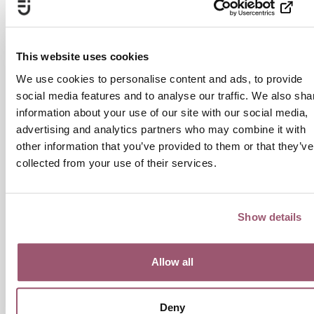
Mer information om de beviljade bidragen finns på
Jämställdhetsmyndighetens webbplats:
This website uses cookies
https://www.jamstalldhetsmyndigheten.se/statsbidrag/organisa
We use cookies to personalise content and ads, to provide
som-har-fatt-bidrag/verksamhetsbidrag-for-kvinnors-
social media features and to analyse our traffic. We also sha
organisering-2019
information about your use of our site with our social media,
Uppdatering: I en tidigare version saknades bidraget till Mensen
advertising and analytics partners who may combine it with
i sammanställningen. Under hanteringen upptäcktes att Mensen
other information that you’ve provided to them or that they’ve
också var en av de organisationer som ansökt om
collected from your use of their services.
verksamhetsbidrag inom tidsramen. Ansökan har behandlats i
enlighet med förordningen och texten har uppdaterats.
Show details
Kontakt
Allow all
Deny