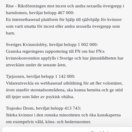
Rise - Riksföreningen mot incest och andra sexuella övergrepp i
barndomen, beviljat belopp 467 000:
En internetbaserad plattform för hjälp till självhjälp för kvinnor
som varit utsatta för incest eller andra sexuella övergrepp som
barn.
Sveriges Kvinnolobby, beviljat belopp 1 002 000:
Granska regeringens rapportering till FN om hur FN:s
kvinnokonvention uppfylls i Sverige och hur jämställdheten har
utvecklats under de senaste åren.
Tjejzonen, beviljat belopp 1 142 000:
Vidareutveckla en webbaserad utbildning för att fler volontärer,
även utanför storstadsområdena, ska kunna bemöta och ge stöd
till tjejer som lider av psykisk ohälsa.
Trajosko Drom, beviljat belopp 413 743:
Stärka kvinnor i den romska minoriteten och öka kunskaperna
om exempelvis våld, köns- och hedersnormer.