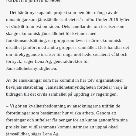
förbättra jämställdheten.
– Det här är nyskapande projekt som bemöter många av de
utmaningar som jämställdhetsarbetet står inför. Under 2019 lyfter
vi särskilt fram två områden. Dels handlar det om insatser som
ska ge ekonomisk jämställdhet för kvinnor med
funktionsnedsättning, en grupp som lever i större ekonomisk
utsatthet jämfört med andra grupper i samhället. Dels handlar det
om förebyggande insatser för unga mot hedersrelaterat våld och
förtryck, säger Lena Ag, generaldirektör för
Jämställdhetsmyndigheten.
Av de ansökningar som har kommit in har tolv organisationer
beviljats statsbidrag. Jämställdhetsmyndigheten fördelar varje år
bidragen till det civila samhället på uppdrag av regeringen.
– Vi gör en kvalitetsbedömning av ansökningarna utifrån de
förordningar som bestämmer hur vi ska arbeta. Genom att
föreningar och stiftelser får pengar för att kunna genomföra sina
projekt kan vi tillsammans komma närmare att uppnå ökad
jämställdhet, säger Lena Ag.