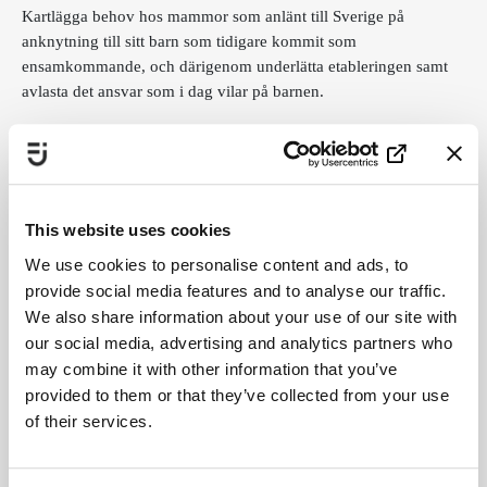
Kartlägga behov hos mammor som anlänt till Sverige på
anknytning till sitt barn som tidigare kommit som
ensamkommande, och därigenom underlätta etableringen samt
avlasta det ansvar som i dag vilar på barnen.
Stiftelsen Fryshuset, 950 000 kr
Motverka hedersrelaterat våld och förtryck med särskilt fokus på
unga personer med HBTQIA+-identitet och unga personer i
parallella samhällsstrukturer.
This website uses cookies
Sverok, 800 000 kr
We use cookies to personalise content and ads, to
Öka tjejers inflytande i spelhobbyn och stärka dem i rollen som
provide social media features and to analyse our traffic.
ledare och arrangörer. Öka kompetensen om jämställdhet och
We also share information about your use of our site with
integrera jämställdhetsperspektiv i spelhobbyn och närliggande
our social media, advertising and analytics partners who
verksamheter.
may combine it with other information that you’ve
TRIS, Tjejers rätt i samhället, 1,1 miljoner kr
provided to them or that they’ve collected from your use
Utveckla en metod för att kunna leva ett självständigt liv fritt från
of their services.
våld och förtryck. Målgruppen är vuxna hedersvåldsutsatta
individer som lever med skyddad identitet och som har brutit