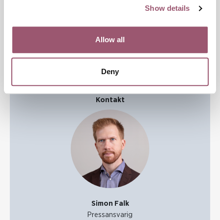
med sin familj/släkt.
Show details
Örebro läns idrottsförbund, 500 000 kr
Öka jämställdheten inom idrotten genom möjliggörandet av
Allow all
samtal och diskussioner kopplade till stereotypa och destruktiva
manlighetsideal inom idrotten.
Deny
Kontakt
Simon Falk
Pressansvarig