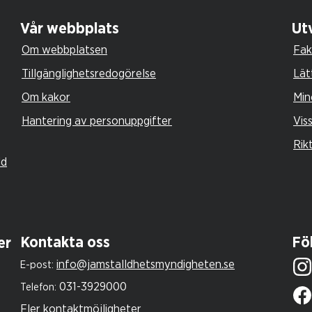
Vår webbplats
Utv
Om webbplatsen
Fak
Tillgänglighetsredogörelse
Lät
Om kakor
Min
Hantering av personuppgifter
Vis
Rik
ld
Kontakta oss
Föl
er
info@jamstalldhetsmyndigheten.se
E-post:
031-3929000
Telefon:
Fler kontaktmöjligheter