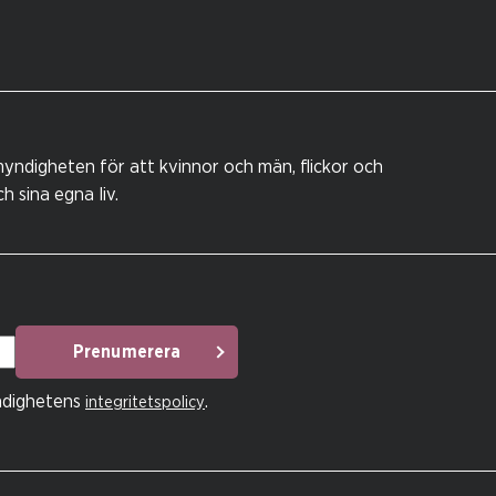
yndigheten för att kvinnor och män, flickor och
 sina egna liv.
Prenumerera
ndighetens
.
integritetspolicy