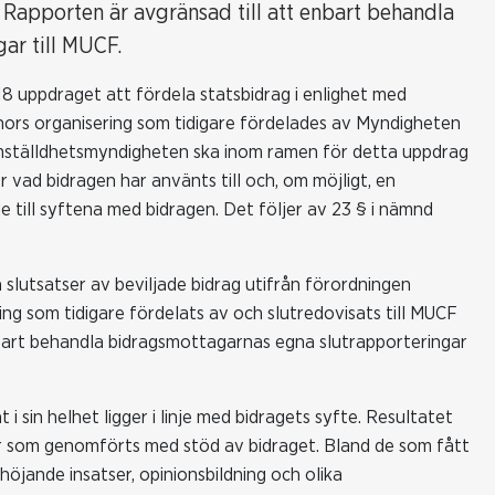
. Rapporten är avgränsad till att enbart behandla
ar till MUCF.
8 uppdraget att fördela statsbidrag i enlighet med
nnors organisering som tidigare fördelades av Myndigheten
ämställdhetsmyndigheten ska inom ramen för detta uppdrag
vad bidragen har använts till och, om möjligt, en
e till syftena med bidragen. Det följer av 23 § i nämnd
slutsatser av beviljade bidrag utifrån förordningen
ing som tidigare fördelats av och slutredovisats till MUCF
nbart behandla bidragsmottagarnas egna slutrapporteringar
i sin helhet ligger i linje med bidragets syfte. Resultatet
eter som genomförts med stöd av bidraget. Bland de som fått
öjande insatser, opinionsbildning och olika