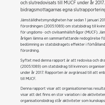
och slutredovisats till MUCF under år 2017
bidragsmottagarnas egna slutrapportering
Jämställdhetsmyndigheten har sedan 1 januari 201
förordningen (2005:1089) om statsbidrag till kvi
för ungdoms- och civilsamhällsfrågor (MUCF). J
årligen lämna en sammanfattande redogörelse för 
bedömning av statsbidragets effekter i förhålland
förordning.
Syftet med denna rapport är att redovisa och dra 
(2005:1089) om statsbidrag till kvinnors organiser
under år 2017. Rapporten är avgränsad till att e
till MUCF.
Denna rapport visar att organisationernas resultat 
visar att det finns en stor variation i de aktivit
organisationsbidrag står aktiviteter som kunskapsh