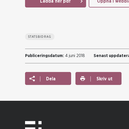
Ladda ner pdf
Öppna i webbl
STATSBIDRAG
Publiceringsdatum:
4 juni 2018
Senast uppdater
Dela
Skriv ut