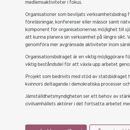
medlemsaktiviteter i fokus.
Organisationer som beviljats verksamhetsbidrag f
föreläsningar, konferenser eller mässor samt nät
komponent för organisationernas möjlighet till sj
att kunna planera sin verksamhet på längre sikt. 
genomföra mer avgränsade aktiviteter inom särs
Organisationsbidraget är en viktig möjliggörare f
viktig beståndsdel för att växla upp arbetet genom 
Projekt som bedrivits med stöd av statsbidraget ha
kvinnors deltagande i demokratiska processer och 
Jämställdhetsmyndigheten ser ett behov av stär
civilsamhällets aktörer i det fortsatta arbetet me