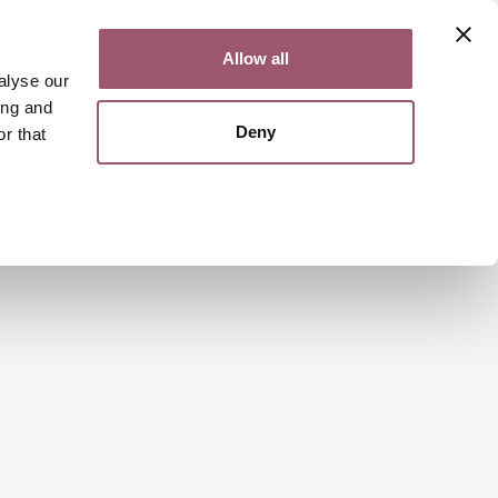
Kontakt
Lättläst
English
Allow all
alyse our
ing and
Deny
r that
Sök
Meny