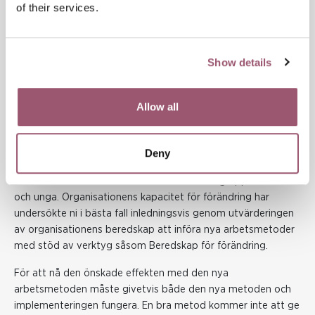
of their services.
under implementeringsprocessens installationsfas. För att en
ny metod ska börja användas på bästa sätt och dessutom
vidmakthållas över tid är det centralt med en stödjande
organisation, ett effektivt och adekvat ledarskap och en
Show details
adekvat kompetensutveckling för användarna av metoden.
Behovsinventeringen handlar om att undersöka behovet av
Allow all
en ny arbetsmetod internt i organisationen, jämfört med den
eller de arbetsmetoder ni använder i utgångsläget. Denna
inventering bör ni redan ha genomfört när ni förankrade ert
Deny
arbete inledningsvis och förde dialoger med personal som
berörs av arbetet och kanske även med målgruppen barn
och unga. Organisationens kapacitet för förändring har
undersökte ni i bästa fall inledningsvis genom utvärderingen
av organisationens beredskap att införa nya arbetsmetoder
med stöd av verktyg såsom Beredskap för förändring.
För att nå den önskade effekten med den nya
arbetsmetoden måste givetvis både den nya metoden och
implementeringen fungera. En bra metod kommer inte att ge