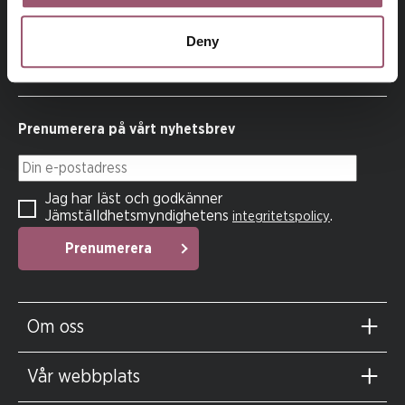
Jämställdhetsmyndigheten för att kvinnor och män, flickor
och pojkar ska ha samma makt att forma samhället och sina
Deny
egna liv.
Prenumerera på vårt nyhetsbrev
Din e-postadress
Jag har läst och godkänner
Jämställdhetsmyndighetens
.
integritetspolicy
Prenumerera
Om oss
Vår webbplats