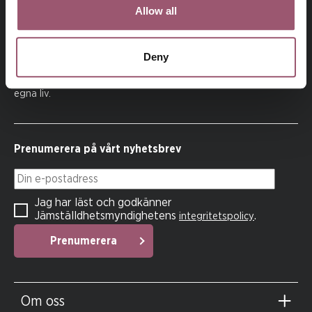
Allow all
På uppdrag av regeringen arbetar
Deny
Jämställdhetsmyndigheten för att kvinnor och män, flickor
och pojkar ska ha samma makt att forma samhället och sina
egna liv.
Prenumerera på vårt nyhetsbrev
Din e-postadress
Jag har läst och godkänner
Jämställdhetsmyndighetens
.
integritetspolicy
Prenumerera
Om oss