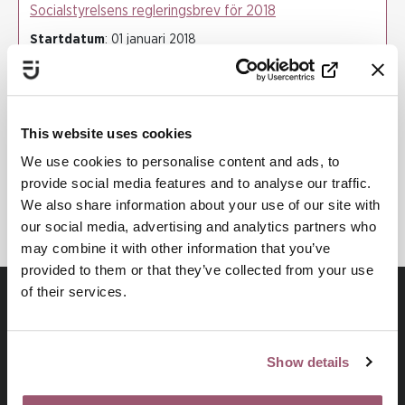
Socialstyrelsens regleringsbrev för 2018
Startdatum
: 01 januari 2018
Slutdatum
: 30 november 2018
SOCIALSTYRELSEN
KUNSKAP OCH METODUTVECKLING
This website uses cookies
SÄRSKILD SÅRBARHET FÖR VÅLD
We use cookies to personalise content and ads, to
provide social media features and to analyse our traffic.
HBTQI-PERSONERS RÄTTIGHETER
We also share information about your use of our site with
our social media, advertising and analytics partners who
may combine it with other information that you’ve
provided to them or that they’ve collected from your use
of their services.
Show details