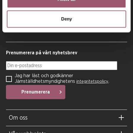
På uppdrag av regeringen arbetar
Jämställdhetsmyndigheten för att kvinnor och män, flickor
Deny
och pojkar ska ha samma makt att forma samhället och sina
egna liv.
Prenumerera på vårt nyhetsbrev
Din e-postadress
Jag har läst och godkänner
Jämställdhetsmyndighetens
.
integritetspolicy
Prenumerera
Om oss