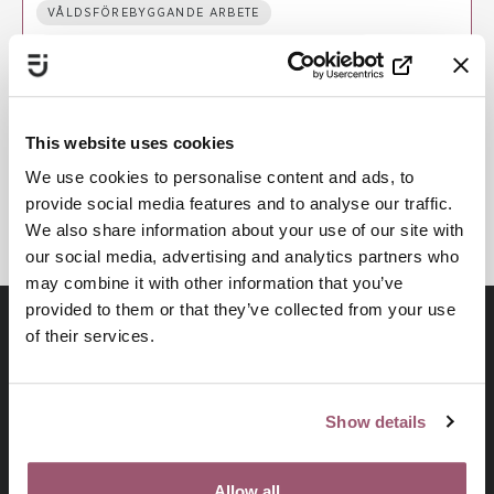
VÅLDSFÖREBYGGANDE ARBETE
VÅLDSUTÖVARE OCH MASKULINITETSNORMER
FLICKORS OCH UNGA KVINNORS UTSATTHET
HEDERSRELATERAT VÅLD OCH FÖRTRYCK
This website uses cookies
BARNS RÄTTIGHETER
We use cookies to personalise content and ads, to
KUNSKAPSBASERAT ARBETE
provide social media features and to analyse our traffic.
We also share information about your use of our site with
our social media, advertising and analytics partners who
may combine it with other information that you’ve
provided to them or that they’ve collected from your use
of their services.
Show details
Allow all