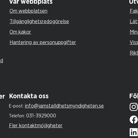
Vår webbplats
Utv
Om webbplatsen
Fak
Tillgänglighetsredogörelse
Lät
Om kakor
Min
Hantering av personuppgifter
Vis
Rik
ld
Kontakta oss
Föl
er
info@jamstalldhetsmyndigheten.se
E-post:
031-3929000
Telefon:
Fler kontaktmöjligheter