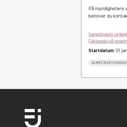
På myndighetens we
behöver du kontak
Sametingets regleri
Faktasida på regerin
Startdatum
: 01 ja
SAMETINGET/SÁMED