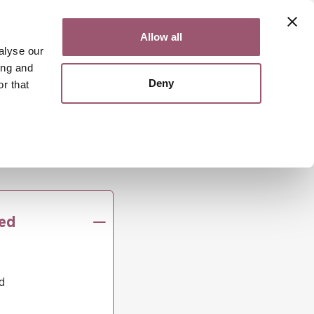
Kontakt
Lättläst
English
Allow all
alyse our
ing and
Deny
r that
Sök
Meny
nnor
för åren 2022-2025
med
d