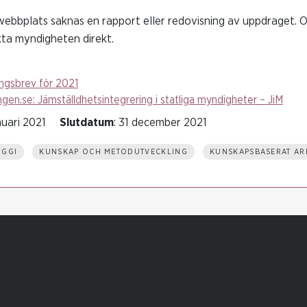
bbplats saknas en rapport eller redovisning av uppdraget. O
ta myndigheten direkt.
ngsbrev för 2021
gen.se: Jämställdhetsintegrering i statliga myndigheter – JiM
nuari 2021
Slutdatum
: 31 december 2021
IGGI
KUNSKAP OCH METODUTVECKLING
KUNSKAPSBASERAT AR