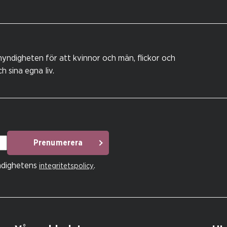
yndigheten för att kvinnor och män, flickor och
 sina egna liv.
Prenumerera
ndighetens
.
integritetspolicy