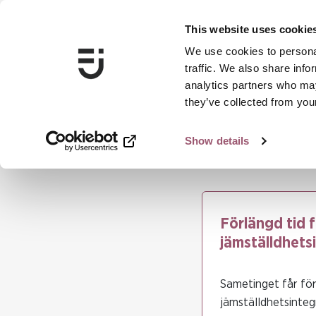
This website uses cookie
We use cookies to personal
traffic. We also share info
analytics partners who may
they’ve collected from your
Show details
...
Förlängd tid fö
Förlängd tid 
jämställdhets
Sametinget får för
jämställdhetsinteg