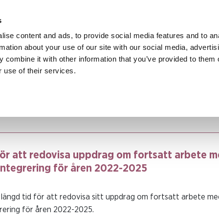
s
ise content and ads, to provide social media features and to an
rmation about your use of our site with our social media, advertis
 combine it with other information that you’ve provided to them o
 use of their services.
Myndigheternas uppdrag att förebygga och bekämpa mäns våld mot kvi
r att redovisa uppdrag om fortsatt arbete med jämställdhetsintegrering 
för att redovisa uppdrag om fortsatt arbete 
integrering för åren 2022-2025
längd tid för att redovisa sitt uppdrag om fortsatt arbete me
rering för åren 2022-2025.