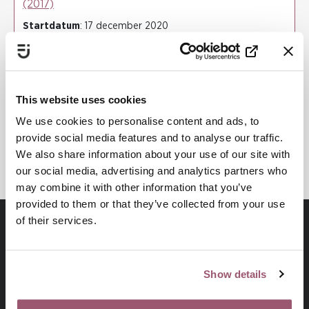
(2017)
Startdatum
: 17 december 2020
Slutdatum
: 31 mars 2022
LINNÉUNIVERSITETET
KUNSKAP OCH METODUTVECKLING
This website uses cookies
SÄRSKILD SÅRBARHET FÖR VÅLD
We use cookies to personalise content and ads, to
KUNSKAPSBASERAT ARBETE
provide social media features and to analyse our traffic.
We also share information about your use of our site with
our social media, advertising and analytics partners who
may combine it with other information that you’ve
provided to them or that they’ve collected from your use
of their services.
Show details