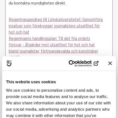
du kontakta myndigheten direkt.
Regeringsuppdrag till Linnéuniversitetet: Genomföra
insatser som förebygger journalisters utsatthet för
hot och hat
Regeringens handlingsplan: Till det fria ordets
försvar - åtgärder mot utsatthet för hot och hat
bland journalister, förtroendevalda och konstnärer
(2017)
Faktasida om Demokratijouren (på webbplatsen
fojo.se)
Antologi om hot och hat i svensk journalistik från
This website uses cookies
Fojo vid Liu: Det nya normala – ett hot mot
demokratin
We use cookies to personalise content and ads, to
provide social media features and to analyse our traffic.
Startdatum
: 22 juni 2017
We also share information about your use of our site with
Slutdatum
: 01 november 2018
our social media, advertising and analytics partners who
may combine it with other information that you’ve
LINNÉUNIVERSITETET