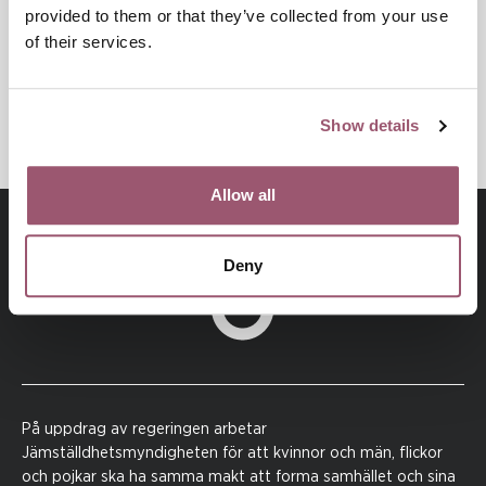
provided to them or that they’ve collected from your use
KUNSKAP OCH METODUTVECKLING
of their services.
SÄRSKILD SÅRBARHET FÖR VÅLD
KUNSKAPSBASERAT ARBETE
Show details
Allow all
Deny
På uppdrag av regeringen arbetar
Jämställdhetsmyndigheten för att kvinnor och män, flickor
och pojkar ska ha samma makt att forma samhället och sina