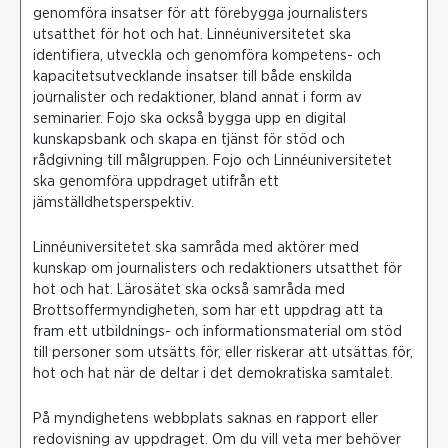
genomföra insatser för att förebygga journalisters
utsatthet för hot och hat. Linnéuniversitetet ska
identifiera, utveckla och genomföra kompetens- och
kapacitetsutvecklande insatser till både enskilda
journalister och redaktioner, bland annat i form av
seminarier. Fojo ska också bygga upp en digital
kunskapsbank och skapa en tjänst för stöd och
rådgivning till målgruppen. Fojo och Linnéuniversitetet
ska genomföra uppdraget utifrån ett
jämställdhetsperspektiv.
Linnéuniversitetet ska samråda med aktörer med
kunskap om journalisters och redaktioners utsatthet för
hot och hat. Lärosätet ska också samråda med
Brottsoffermyndigheten, som har ett uppdrag att ta
fram ett utbildnings- och informationsmaterial om stöd
till personer som utsätts för, eller riskerar att utsättas för,
hot och hat när de deltar i det demokratiska samtalet.
På myndighetens webbplats saknas en rapport eller
redovisning av uppdraget. Om du vill veta mer behöver