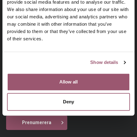
provide social media features and to analyse our traffic.
We also share information about your use of our site with
our social media, advertising and analytics partners who
may combine it with other information that you’ve
provided to them or that they’ve collected from your use
På uppdrag av regeringen arbetar
of their services.
Jämställdhetsmyndigheten för att kvinnor och män, flickor
och pojkar ska ha samma makt att forma samhället och sina
egna liv.
Show details
Allow all
Prenumerera på vårt nyhetsbrev
Din e-postadress
Deny
Jag har läst och godkänner
Jämställdhetsmyndighetens
.
integritetspolicy
Prenumerera