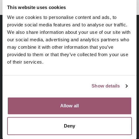
This website uses cookies
We use cookies to personalise content and ads, to
provide social media features and to analyse our traffic.
We also share information about your use of our site with
our social media, advertising and analytics partners who
may combine it with other information that you’ve
provided to them or that they’ve collected from your use
of their services.
På uppdrag av regeringen arbetar
Show details
Jämställdhetsmyndigheten för att kvinnor och män, flickor
och pojkar ska ha samma makt att forma samhället och sina
egna liv.
Allow all
Deny
Prenumerera på vårt nyhetsbrev