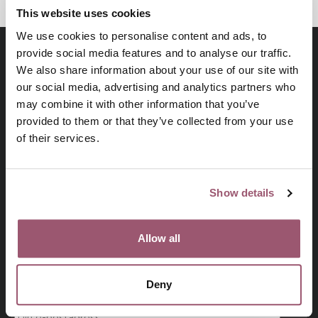
This website uses cookies
We use cookies to personalise content and ads, to
provide social media features and to analyse our traffic.
We also share information about your use of our site with
our social media, advertising and analytics partners who
may combine it with other information that you’ve
provided to them or that they’ve collected from your use
of their services.
På uppdrag av regeringen arbetar
Show details
Jämställdhetsmyndigheten för att kvinnor och män, flickor
och pojkar ska ha samma makt att forma samhället och sina
egna liv.
Allow all
Deny
Prenumerera på vårt nyhetsbrev
Din e-postadress