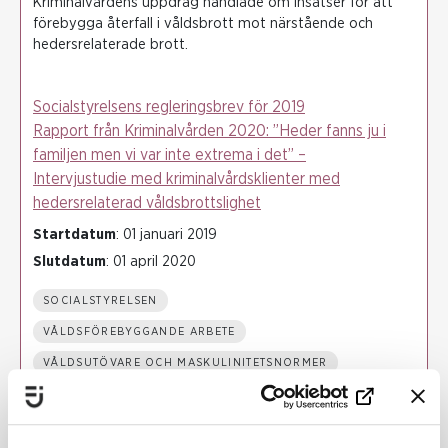
Kriminalvårdens uppdrag handlade om insatser för att
förebygga återfall i våldsbrott mot närstående och
hedersrelaterade brott.
Socialstyrelsens regleringsbrev för 2019
Rapport från Kriminalvården 2020: ”Heder fanns ju i
familjen men vi var inte extrema i det” –
Intervjustudie med kriminalvårdsklienter med
hedersrelaterad våldsbrottslighet
Startdatum
: 01 januari 2019
Slutdatum
: 01 april 2020
SOCIALSTYRELSEN
VÅLDSFÖREBYGGANDE ARBETE
VÅLDSUTÖVARE OCH MASKULINITETSNORMER
HEDERSRELATERAT VÅLD OCH FÖRTRYCK