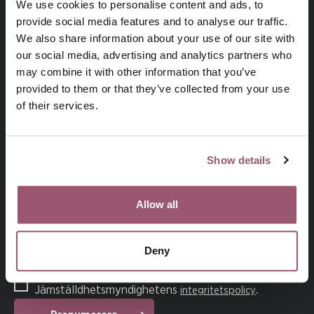
We use cookies to personalise content and ads, to
provide social media features and to analyse our traffic.
We also share information about your use of our site with
our social media, advertising and analytics partners who
may combine it with other information that you’ve
provided to them or that they’ve collected from your use
of their services.
På uppdrag av regeringen arbetar
Jämställdhetsmyndigheten för att kvinnor och män, flickor
och pojkar ska ha samma makt att forma samhället och sina
Show details
egna liv.
Allow all
Prenumerera på vårt nyhetsbrev
Din e-postadress
Deny
Jag har läst och godkänner
Jämställdhetsmyndighetens
.
integritetspolicy