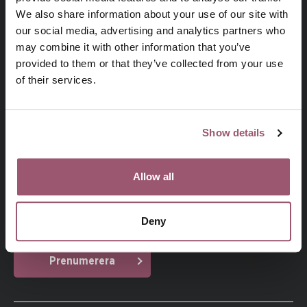
We also share information about your use of our site with
our social media, advertising and analytics partners who
may combine it with other information that you’ve
provided to them or that they’ve collected from your use
På uppdrag av regeringen arbetar
of their services.
Jämställdhetsmyndigheten för att kvinnor och män, flickor
och pojkar ska ha samma makt att forma samhället och sina
egna liv.
Show details
Prenumerera på vårt nyhetsbrev
Allow all
Din e-postadress
Deny
Jag har läst och godkänner
Jämställdhetsmyndighetens
.
integritetspolicy
Prenumerera