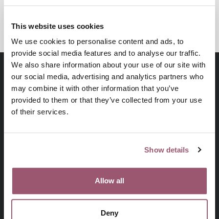
KUNSKAPSBASERAT ARBETE
This website uses cookies
We use cookies to personalise content and ads, to
provide social media features and to analyse our traffic.
We also share information about your use of our site with
our social media, advertising and analytics partners who
may combine it with other information that you’ve
provided to them or that they’ve collected from your use
of their services.
Show details
På uppdrag av regeringen arbetar
Jämställdhetsmyndigheten för att kvinnor och män, flickor
Allow all
och pojkar ska ha samma makt att forma samhället och sina
egna liv.
Deny