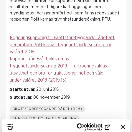
redovisa resultaten könsuppdelat. Brå ska jämföra
resultaten med de tidigare kartläggningar som
myndigheten har genomfört och som finns redovisade i
rapporten Politikernas trygghetsundersökning, PTU.
Regeringsuppdrag till Brottsförebyggande rådet att
genomföra Politikernas trygghetsundersökning för
valåret 2018
Rapport från Brå: Politikernas
trygghetsundersökning 2019 - Förtroendevaldas
utsatthet och oro för trakasserier, hot och våld
under valåret 2018 (2019:15)
Startdatum
: 20 juni 2018
Slutdatum
: 06 november 2019
BROTTSFÖREBYGGANDE RÅDET (BRÅ)
KUNSKAP OCH METODUTVECKLING
SÄRSKILD SÅRBARHET FÖR VÅLD