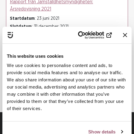
Rapport från Jämställdhetsmyndigheten:
Årsredovisning 2021
Startdatum
: 23 juni 2021
Slutdatum
: 31 december 2021
JÄMSTÄLLDHETSMYNDIGHETEN
SKYDD FÖR VÅLDSUTSATTA
This website uses cookies
VÅLDSUTÖVARE OCH MASKULINITETSNORMER
We use cookies to personalise content and ads, to
SÄRSKILD SÅRBARHET FÖR VÅLD
provide social media features and to analyse our traffic.
HEDERSRELATERAT VÅLD OCH FÖRTRYCK
We also share information about your use of our site with
KUNSKAPSBASERAT ARBETE
our social media, advertising and analytics partners who
may combine it with other information that you’ve
provided to them or that they’ve collected from your use
of their services.
Show details