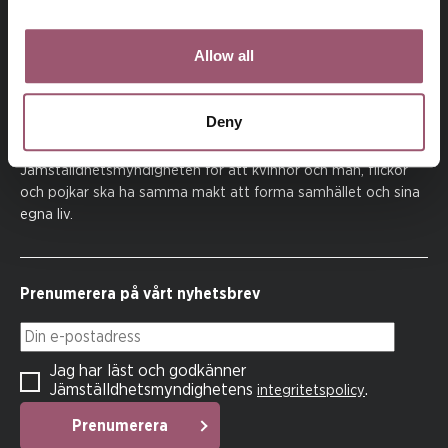
Allow all
Deny
På uppdrag av regeringen arbetar
Jämställdhetsmyndigheten för att kvinnor och män, flickor
och pojkar ska ha samma makt att forma samhället och sina
egna liv.
Prenumerera på vårt nyhetsbrev
Din e-postadress
Jag har läst och godkänner
Jämställdhetsmyndighetens
.
integritetspolicy
Prenumerera