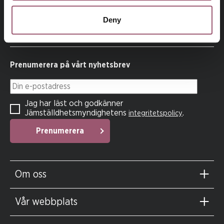
Jämställdhetsmyndigheten för att kvinnor och män, flickor
och pojkar ska ha samma makt att forma samhället och sina
Deny
egna liv.
Prenumerera på vårt nyhetsbrev
Din e-postadress
Jag har läst och godkänner
Jämställdhetsmyndighetens
.
integritetspolicy
Prenumerera
Om oss
Vår webbplats