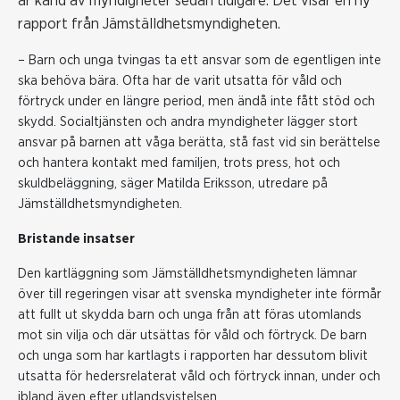
är känd av myndigheter sedan tidigare. Det visar en ny
rapport från Jämställdhetsmyndigheten.
– Barn och unga tvingas ta ett ansvar som de egentligen inte
ska behöva bära. Ofta har de varit utsatta för våld och
förtryck under en längre period, men ändå inte fått stöd och
skydd. Socialtjänsten och andra myndigheter lägger stort
ansvar på barnen att våga berätta, stå fast vid sin berättelse
och hantera kontakt med familjen, trots press, hot och
skuldbeläggning, säger Matilda Eriksson, utredare på
Jämställdhetsmyndigheten.
Bristande insatser
Den kartläggning som Jämställdhetsmyndigheten lämnar
över till regeringen visar att svenska myndigheter inte förmår
att fullt ut skydda barn och unga från att föras utomlands
mot sin vilja och där utsättas för våld och förtryck. De barn
och unga som har kartlagts i rapporten har dessutom blivit
utsatta för hedersrelaterat våld och förtryck innan, under och
ibland även efter utlandsvistelsen.