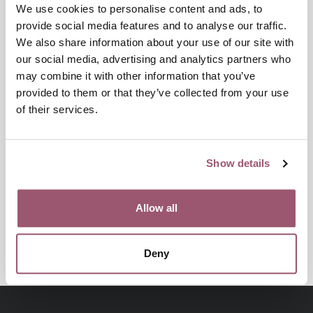
We use cookies to personalise content and ads, to
provide social media features and to analyse our traffic.
MÄNS VÅLD MOT KVINNOR
We also share information about your use of our site with
our social media, advertising and analytics partners who
HEDERSRELATERAT VÅLD OCH FÖRTRYCK
may combine it with other information that you’ve
provided to them or that they’ve collected from your use
of their services.
Publiceringsdatum:
2 oktober 2023
Senast uppdaterad:
11 juni 2024
Show details
Dela
Allow all
Skriv ut
Deny