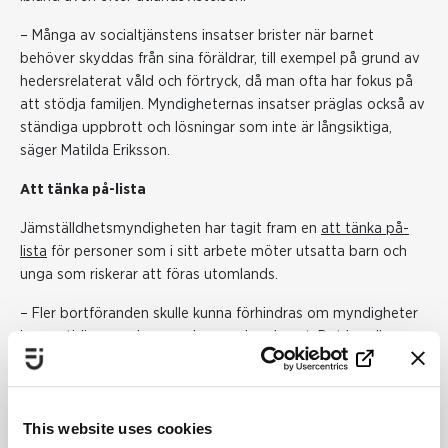
– Många av socialtjänstens insatser brister när barnet
behöver skyddas från sina föräldrar, till exempel på grund av
hedersrelaterat våld och förtryck, då man ofta har fokus på
att stödja familjen. Myndigheternas insatser präglas också av
ständiga uppbrott och lösningar som inte är långsiktiga,
säger Matilda Eriksson.
Att tänka på-lista
Jämställdhetsmyndigheten har tagit fram en
att tänka på-
lista
för personer som i sitt arbete möter utsatta barn och
unga som riskerar att föras utomlands.
– Fler bortföranden skulle kunna förhindras om myndigheter
ingrep tidigare och agerade mer skyndsamt. Det handlar om
att bli bättre på att upptäcka utsatta barn och unga, hantera
risker och ge ett bra bemötande, säger Matilda Eriksson.
Ta del av vår nya rapport När barn tvingas ta ansvar för sitt
This website uses cookies
eget skydd.