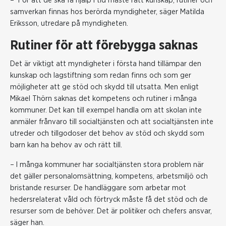
– För att de ska få hjälp i tid måste rätt kunskap, rutiner och
samverkan finnas hos berörda myndigheter, säger Matilda
Eriksson, utredare på myndigheten.
Rutiner för att förebygga saknas
Det är viktigt att myndigheter i första hand tillämpar den
kunskap och lagstiftning som redan finns och som ger
möjligheter att ge stöd och skydd till utsatta. Men enligt
Mikael Thörn saknas det kompetens och rutiner i många
kommuner. Det kan till exempel handla om att skolan inte
anmäler frånvaro till socialtjänsten och att socialtjänsten inte
utreder och tillgodoser det behov av stöd och skydd som
barn kan ha behov av och rätt till.
– I många kommuner har socialtjänsten stora problem när
det gäller personalomsättning, kompetens, arbetsmiljö och
bristande resurser. De handläggare som arbetar mot
hedersrelaterat våld och förtryck måste få det stöd och de
resurser som de behöver. Det är politiker och chefers ansvar,
säger han.