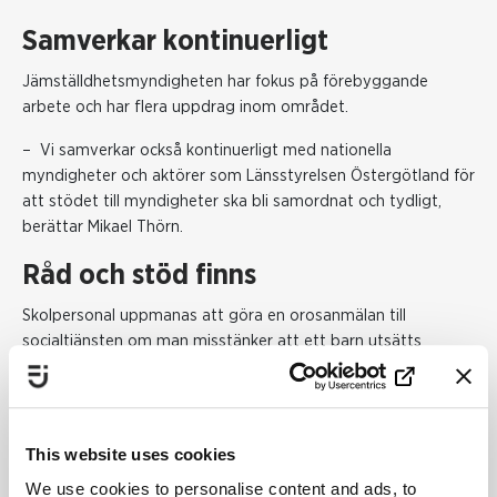
Samverkar kontinuerligt
Jämställdhetsmyndigheten har fokus på förebyggande
arbete och har flera uppdrag inom området.
– Vi samverkar också kontinuerligt med nationella
myndigheter och aktörer som Länsstyrelsen Östergötland för
att stödet till myndigheter ska bli samordnat och tydligt,
berättar Mikael Thörn.
Råd och stöd finns
Skolpersonal uppmanas att göra en orosanmälan till
socialtjänsten om man misstänker att ett barn utsätts
hedersrelaterat våld och förtryck. Socialtjänstens ansvar är
att inleda utredning och ge stöd och skydd. I ansvaret ingår
också att följa upp ärendena.
This website uses cookies
Yrkesverksamma och ideella aktörer kan också få råd och
stöd om hedersrelaterat våld och förtryck via den nationella
We use cookies to personalise content and ads, to