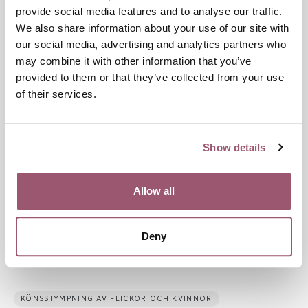
stödtelefonen på nummer 010-223 57 60. Syftet med
provide social media features and to analyse our traffic.
stödtelefonen är i förlängningen att utsatta barn, unga och
We also share information about your use of our site with
vuxna ska få det stöd och skydd som de har behov av och
our social media, advertising and analytics partners who
rätt till. På webbplatsen
hedersfortryck.se
finns mer
may combine it with other information that you’ve
information.
provided to them or that they’ve collected from your use
of their services.
Mer information på vår webbplats
Show details
Bortförda barn och unga
Hedersrelaterat våld och förtyck
Publikationen Att tänka på: Vad du som
Allow all
yrkesverksam bör tänka på i mötet med barn
och unga som riskerar att föras bort
.
Deny
KÖNSSTYMPNING AV FLICKOR OCH KVINNOR