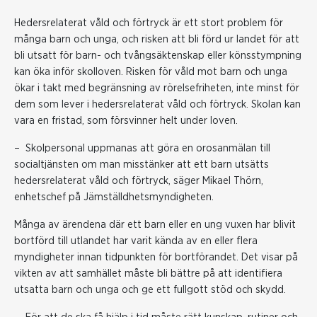
Hedersrelaterat våld och förtryck är ett stort problem för
många barn och unga, och risken att bli förd ur landet för att
bli utsatt för barn- och tvångsäktenskap eller könsstympning
kan öka inför skolloven. Risken för våld mot barn och unga
ökar i takt med begränsning av rörelsefriheten, inte minst för
dem som lever i hedersrelaterat våld och förtryck. Skolan kan
vara en fristad, som försvinner helt under loven.
– Skolpersonal uppmanas att göra en orosanmälan till
socialtjänsten om man misstänker att ett barn utsätts
hedersrelaterat våld och förtryck, säger Mikael Thörn,
enhetschef på Jämställdhetsmyndigheten.
Många av ärendena där ett barn eller en ung vuxen har blivit
bortförd till utlandet har varit kända av en eller flera
myndigheter innan tidpunkten för bortförandet. Det visar på
vikten av att samhället måste bli bättre på att identifiera
utsatta barn och unga och ge ett fullgott stöd och skydd.