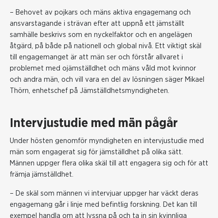
– Behovet av pojkars och mäns aktiva engagemang och
ansvarstagande i strävan efter att uppnå ett jämställt
samhälle beskrivs som en nyckelfaktor och en angelägen
åtgärd, på både på nationell och global nivå. Ett viktigt skäl
till engagemanget är att män ser och förstår allvaret i
problemet med ojämställdhet och mäns våld mot kvinnor
och andra män, och vill vara en del av lösningen säger Mikael
Thörn, enhetschef på Jämställdhetsmyndigheten.
Intervjustudie med män pågår
Under hösten genomför myndigheten en intervjustudie med
män som engagerat sig för jämställdhet på olika sätt.
Männen uppger flera olika skäl till att engagera sig och för att
främja jämställdhet.
– De skäl som männen vi intervjuar uppger har väckt deras
engagemang går i linje med befintlig forskning. Det kan till
exempel handla om att lyssna på och ta in sin kvinnliga