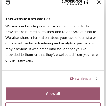
Män som lever jämställt mår bättre
– Vi vet från vår rapport Psykisk ohälsa och andra aspekter
av hälsa att vissa maskulinitetsnormer påverkar och
This website uses cookies
förstärker individens risk för ohälsa. Samtidigt visar
internationell forskning att män som tror på och lever
We use cookies to personalise content and ads, to
jämställt oftare än andra män uppger att de är gladare och
provide social media features and to analyse our traffic.
har en bättre hälsa, betonar Peter Söderström.
We also share information about your use of our site with
our social media, advertising and analytics partners who
Myndigheten arbetar nu för att skapa bättre förutsättningar
may combine it with other information that you’ve
för att män ska kunna engagera sig för att främja
provided to them or that they’ve collected from your use
jämställdhet och aktivt vara delaktiga och ta ansvar för att
of their services.
motverka mäns våld mot kvinnor. Det görs genom
inventering av aktuell forskning och genom intervjuer med
män, som arbetat länge inom jämställdhetsområdet.
Show details
– Samtidigt söker vi efter goda exempel på organisationer
och verksamheter där män aktivt arbetar för en jämställd
praktik och mot våld. Arbetet ligger till grund för en
Allow all
fördjupad kunskap som vi kommer börja sprida under nästa
år, säger Mikael Thörn.