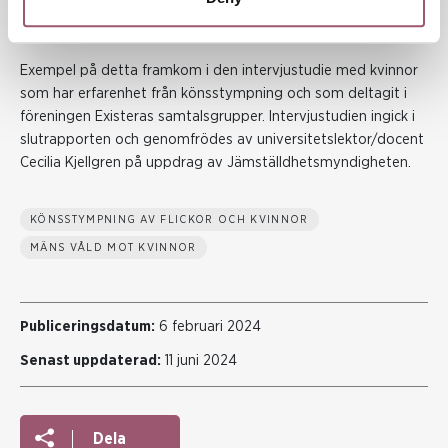
kunskapsspridning till flickor och kvinnor om rättigheter och
lagstiftning, säger Madelene Larsson.
Exempel på detta framkom i den intervjustudie med kvinnor
som har erfarenhet från könsstympning och som deltagit i
föreningen Existeras samtalsgrupper. Intervjustudien ingick i
slutrapporten och genomfrödes av universitetslektor/docent
Cecilia Kjellgren på uppdrag av Jämställdhetsmyndigheten.
KÖNSSTYMPNING AV FLICKOR OCH KVINNOR
MÄNS VÅLD MOT KVINNOR
Publiceringsdatum:
6 februari 2024
Senast uppdaterad:
11 juni 2024
Dela