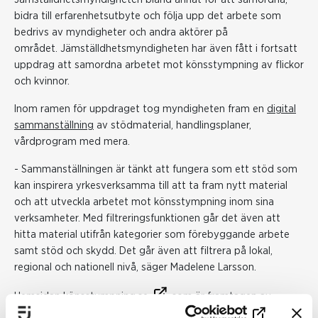
bidra till erfarenhetsutbyte och följa upp det arbete som
bedrivs av myndigheter och andra aktörer på
området. Jämställdhetsmyndigheten har även fått i fortsatt
uppdrag att samordna arbetet mot könsstympning av flickor
och kvinnor.
Inom ramen för uppdraget tog myndigheten fram en
digital
sammanställning
av stödmaterial, handlingsplaner,
vårdprogram med mera.
- Sammanställningen är tänkt att fungera som ett stöd som
kan inspirera yrkesverksamma till att ta fram nytt material
och att utveckla arbetet mot könsstympning inom sina
verksamheter. Med filtreringsfunktionen går det även att
hitta material utifrån kategorier som förebyggande arbete
samt stöd och skydd. Det går även att filtrera på lokal,
regional och nationell nivå, säger Madelene Larsson.
Hemsidan
könsstympning.se
, som är framtagen av
Nationellt centrum mot hedersrelaterat våld och förtryck vid