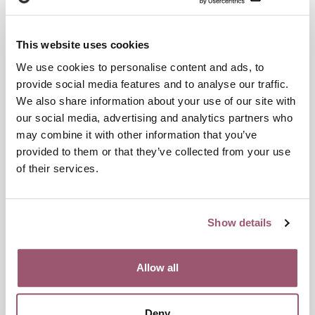
Länsstyrelsen Östergötland, tillsammans med bland andra
Jämställdhetsmyndigheten, syftar till att ge ökad kunskap
och ge samlad och tillgänglig information. Sidan riktar sig till
This website uses cookies
både yrkesverksamma, utsatta och närstående.
We use cookies to personalise content and ads, to
provide social media features and to analyse our traffic.
Bryta tystnaden
We also share information about your use of our site with
Myndigheter har det yttersta ansvaret för att tillvarata och
our social media, advertising and analytics partners who
skydda flickors och kvinnors rättigheter och för att hela
may combine it with other information that you’ve
kedjan ska fungera. Från det förebyggande arbetet, till
provided to them or that they’ve collected from your use
upptäckt, stöd och vård till utsatta och slutligen lagföring av
of their services.
brottet. Det är därför otroligt viktigt att det finns en
fungerande samverkan mellan skola, socialtjänst, hälso- och
sjukvård, polis men även civilsamhället spelar en viktig roll
Show details
det förebyggande arbetet.
- Civilsamhällesorganisationer kan öppna upp för samtal om
Allow all
könsstympning genom att skapa trygga rum och utrymmen
för människor i andra sammanhang än exempelvis
myndighetspersoner. De möjliggör dialog och
Deny