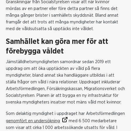
Granskningar från Socialstyrelsen visar att när kvinnor
mördas av en partner eller före detta partner så finns det
många gånger brister i samhällets skyddsnät. Bland annat
framgår det att trots att många myndigheter har kontakt
med de våldsutsatta så upptäcks inte våldet.
Samhället kan göra mer för att
förebygga våldet
Jämställdhetsmyndigheten samordnar sedan 2019 ett
uppdrag om att öka upptäckten av våld på flera
myndigheter, bland annat ska handläggare utbildas i att
ställa frågor om våld i nära relationer. Uppdraget inkluderar
Arbetsförmedlingen, Försäkringskassan, Migrationsverket och
Socialstyrelsen. Planen är att bygga en ny infrastruktur för
svenska myndigheters insatser mot mäns våld mot kvinnor.
Som delaktig myndighet i uppdraget har Arbetsförmedlingen
genomfört en undersökning
med 6 500 medarbetare
som visar att cirka 1 000 arbetssökande utsatts för våld. I