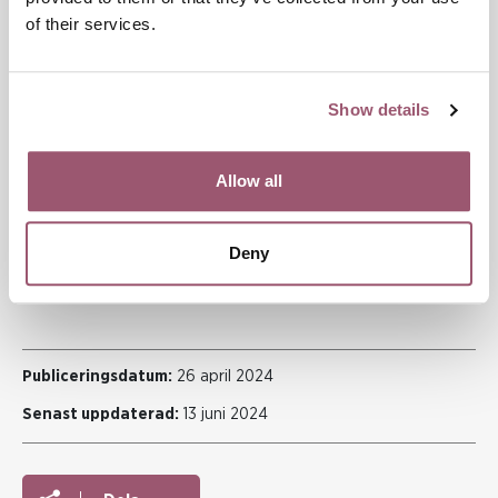
sig till barn.
of their services.
För den som riskerar att utöva våld finns stödlinjen
Välj att sluta.
Show details
Allow all
Deny
MÄNS VÅLD MOT KVINNOR
VÅLDSFÖREBYGGANDE ARBETE
Publiceringsdatum:
26 april 2024
Senast uppdaterad:
13 juni 2024