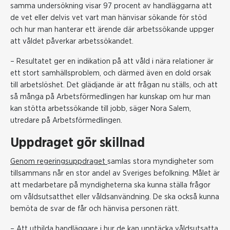
samma undersökning visar 97 procent av handläggarna att
de vet eller delvis vet vart man hänvisar sökande för stöd
och hur man hanterar ett ärende där arbetssökande uppger
att våldet påverkar arbetssökandet.
– Resultatet ger en indikation på att våld i nära relationer är
ett stort samhällsproblem, och därmed även en dold orsak
till arbetslöshet. Det glädjande är att frågan nu ställs, och att
så många på Arbetsförmedlingen har kunskap om hur man
kan stötta arbetssökande till jobb, säger Nora Salem,
utredare på Arbetsförmedlingen.
Uppdraget gör skillnad
Genom regeringsuppdraget
samlas stora myndigheter som
tillsammans når en stor andel av Sveriges befolkning. Målet är
att medarbetare på myndigheterna ska kunna ställa frågor
om våldsutsatthet eller våldsanvändning. De ska också kunna
bemöta de svar de får och hänvisa personen rätt.
– Att utbilda handläggare i hur de kan upptäcka våldsutsatta