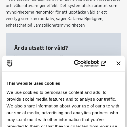
och våldsutövare ger effekt. Det systematiska arbetet som
myndigheterna genomför för att upptäcka våld är ett
verktyg som kan rädda liv, säger Katarina Björkgren,
enhetschef på Jämställdhetsmyndigheten.
Är du utsatt för våld?
Kontakta polisen, socialtjänsten i din kommun, ring
till Kvinnofridslinjen 020-50 50 50, eller till
journummer som finns på
Unizon.se
eller
Riksorganisationen för kvinnojourerer i Sverige
This website uses cookies
.
We use cookies to personalise content and ads, to
Det finns mycket stöd till dig som är utsatt för våld
provide social media features and to analyse our traffic.
och för er som arbetar med att stödja våldsutsatta
We also share information about your use of our site with
personer.
Här har vi samlat information till dig som
our social media, advertising and analytics partners who
är utsatt, anhörig eller orolig för en medmänniska.
Vi
may combine it with other information that you’ve
har också tagit fram särskild information som riktar
provided to them or that they’ve collected from your use