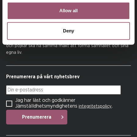
Allow all
Deny
På uppdrag av regeringen arbetar
Jämställdhetsmyndigheten för att kvinnor och män, flickor
och pojkar ska ha samma makt att forma samhället och sina
egna liv.
Prenumerera på vårt nyhetsbrev
Din e-postadress
Jag har läst och godkänner
Jämställdhetsmyndighetens
.
integritetspolicy
Prenumerera