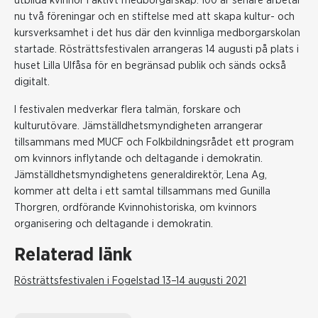
utbilda kvinnor i aktivt medborgarskap. 100 år senare arbetar
nu två föreningar och en stiftelse med att skapa kultur- och
kursverksamhet i det hus där den kvinnliga medborgarskolan
startade. Rösträttsfestivalen arrangeras 14 augusti på plats i
huset Lilla Ulfåsa för en begränsad publik och sänds också
digitalt.
I festivalen medverkar flera talmän, forskare och
kulturutövare. Jämställdhetsmyndigheten arrangerar
tillsammans med MUCF och Folkbildningsrådet ett program
om kvinnors inflytande och deltagande i demokratin.
Jämställdhetsmyndighetens generaldirektör, Lena Ag,
kommer att delta i ett samtal tillsammans med Gunilla
Thorgren, ordförande Kvinnohistoriska, om kvinnors
organisering och deltagande i demokratin.
Relaterad länk
Rösträttsfestivalen i Fogelstad 13–14 augusti 2021