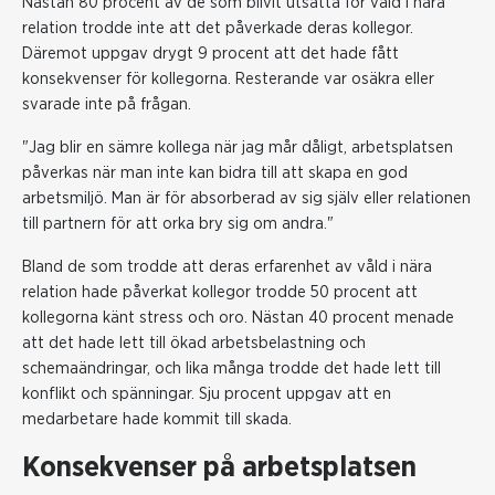
Nästan 80 procent av de som blivit utsatta för våld i nära
relation trodde inte att det påverkade deras kollegor.
Däremot uppgav drygt 9 procent att det hade fått
konsekvenser för kollegorna. Resterande var osäkra eller
svarade inte på frågan.
"Jag blir en sämre kollega när jag mår dåligt, arbetsplatsen
påverkas när man inte kan bidra till att skapa en god
arbetsmiljö. Man är för absorberad av sig själv eller relationen
till partnern för att orka bry sig om andra."
Bland de som trodde att deras erfarenhet av våld i nära
relation hade påverkat kollegor trodde 50 procent att
kollegorna känt stress och oro. Nästan 40 procent menade
att det hade lett till ökad arbetsbelastning och
schemaändringar, och lika många trodde det hade lett till
konflikt och spänningar. Sju procent uppgav att en
medarbetare hade kommit till skada.
Konsekvenser på arbetsplatsen