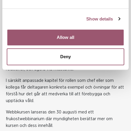
i nära relationer skulle tas upp på arbetsplatsen i till exempel
medarbetarsamtal och på temadagar.
Show details
Jämställdhetsmyndigheten har tagit fram en webbkurs med
fokus på hur du kan agera som kollega och chef.
Webbkursen Våld i nära relation - agera som chef eller
Allow all
kollega sätter fokus på hur våld i nära relationer och
hedersrelaterat våld och förtryck påverkar arbetsförmågan
och relationerna på arbetsplatsen. Den ger kollegor och
Deny
chefer ökad kunskap och beredskap att identifiera våld i nära
relationer, och agera vid misstanke.
I särskilt anpassade kapitel för rollen som chef eller som
kollega får deltagaren konkreta exempel och övningar för att
förstå hur det går att medverka till att förebygga och
upptäcka våld.
Webbkursen lanseras den 30 augusti med ett
frukostwebbinarium där myndigheten berättar mer om
kursen och dess innehåll.