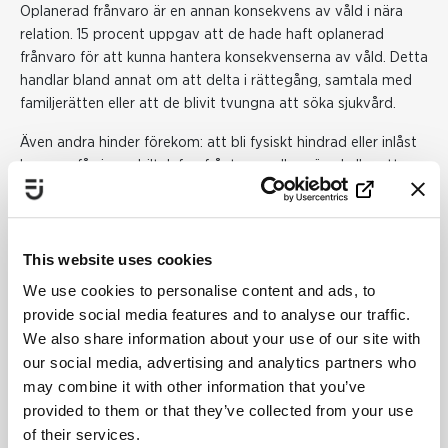
Oplanerad frånvaro är en annan konsekvens av våld i nära
relation. 15 procent uppgav att de hade haft oplanerad
frånvaro för att kunna hantera konsekvenserna av våld. Detta
handlar bland annat om att delta i rättegång, samtala med
familjerätten eller att de blivit tvungna att söka sjukvård.
Även andra hinder förekom: att bli fysiskt hindrad eller inlåst
hemma, få sin mobiltelefon fråntagen eller gömd eller att
partnern vägrar ta hand om barn eller andra
familjemedlemmar.
En svarande berättar: "Han sålde min bil utan min vetskap."
This website uses cookies
Hur arbetsplatsen kan agera
We use cookies to personalise content and ads, to
provide social media features and to analyse our traffic.
Undersökningen visar att den som är utsatt för våld och som
We also share information about your use of our site with
berättar på arbetsplatsen i första hand pratar med en
our social media, advertising and analytics partners who
kollega, i andra hand sin chef och först efter det med andra
may combine it with other information that you’ve
funktioner som HR eller facket.
provided to them or that they’ve collected from your use
of their services.
Deltagarna i undersökningen tyckte också att frågan om våld