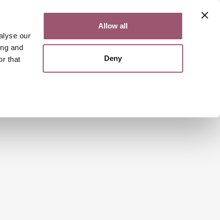
Kontakt
Lättläst
English
Allow all
alyse our
ing and
Deny
r that
Sök
Meny