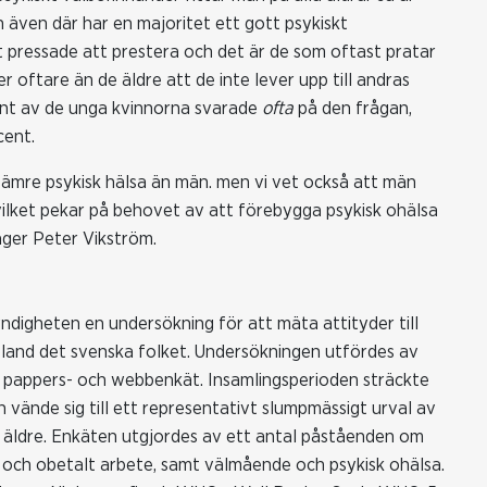
 även där har en majoritet ett gott psykiskt
 pressade att prestera och det är de som oftast pratar
 oftare än de äldre att de inte lever upp till andras
ent av de unga kvinnorna svarade
ofta
på den frågan,
cent.
 sämre psykisk hälsa än män. men vi vet också att män
 vilket pekar på behovet av att förebygga psykisk ohälsa
äger Peter Vikström.
igheten en undersökning för att mäta attityder till
 bland det svenska folket. Undersökningen utfördes av
 pappers- och webbenkät. Insamlingsperioden sträckte
en vände sig till ett representativt slumpmässigt urval av
h äldre. Enkäten utgjordes av ett antal påståenden om
 och obetalt arbete, samt välmående och psykisk ohälsa.