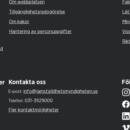
Om webbplatsen
Fak
Tillgänglighetsredogörelse
Lät
Om kakor
Min
Hantering av personuppgifter
Vis
Rik
ld
Kontakta oss
Föl
er
info@jamstalldhetsmyndigheten.se
E-post:
031-3929000
Telefon:
Fler kontaktmöjligheter