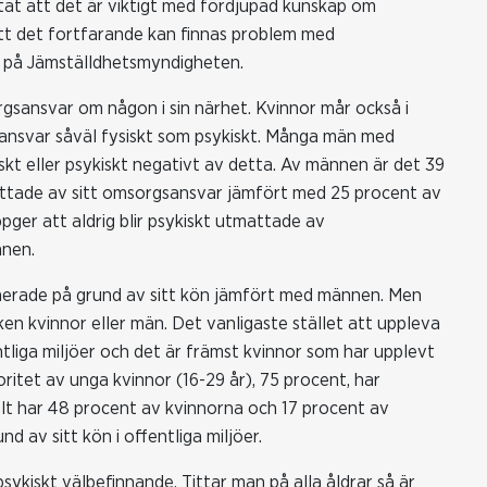
ltat att det är viktigt med fördjupad kunskap om
 att det fortfarande kan finnas problem med
, på Jämställdhetsmyndigheten.
gsansvar om någon i sin närhet. Kvinnor mår också i
ansvar såväl fysiskt som psykiskt. Många män med
kt eller psykiskt negativt av detta. Av männen är det 39
mattade av sitt omsorgsansvar jämfört med 25 procent av
ger att aldrig blir psykiskt utmattade av
nen.
minerade på grund av sitt kön jämfört med männen. Men
arken kvinnor eller män. Det vanligaste stället att uppleva
entliga miljöer och det är främst kvinnor som har upplevt
joritet av unga kvinnor (16-29 år), 75 procent, har
otalt har 48 procent av kvinnorna och 17 procent av
 av sitt kön i offentliga miljöer.
sykiskt välbefinnande. Tittar man på alla åldrar så är