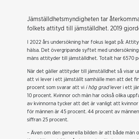
Jämställdhetsmyndigheten tar återkomman
folkets attityd till jämställdhet. 2019 gj
I 2022 års undersökning har fokus legat på: Attityd
hälsa. Det övergripande syftet med undersökninge
mäns attityder till jämställdhet. Totalt har 6570 
När det gäller attityder till jämställdhet så visa
att vi lever i ett jämställt samhälle men att det f
procent som svarar att vi
i hög grad
lever i ett j
10 procent. Kvinnor och män har också olika uppfa
av kvinnorna tycker att det är vanligt att kvinnor
för männen är 45 procent. 44 procent av männen t
siffran 25 procent.
– Även om den generella bilden är att både män och