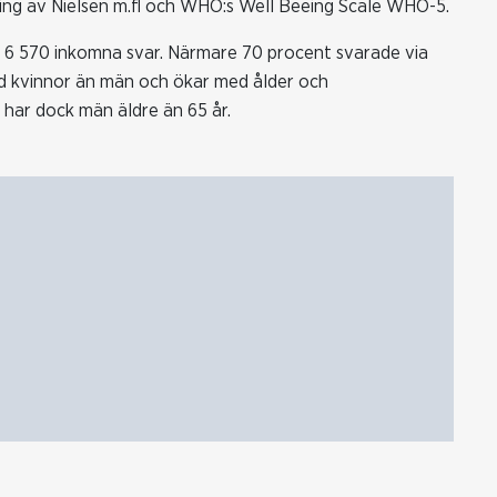
ng av Nielsen m.fl och WHO:s Well Beeing Scale WHO-5.
r 6 570 inkomna svar. Närmare 70 procent svarade via
d kvinnor än män och ökar med ålder och
 har dock män äldre än 65 år.