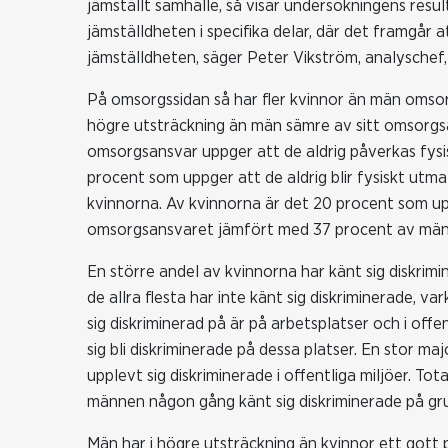
jämställt samhälle, så visar undersökningens resu
jämställdheten i specifika delar, där det framgår
jämställdheten, säger Peter Vikström, analyschef
På omsorgssidan så har fler kvinnor än män omsor
högre utsträckning än män sämre av sitt omsorgs
omsorgsansvar uppger att de aldrig påverkas fysis
procent som uppger att de aldrig blir fysiskt ut
kvinnorna. Av kvinnorna är det 20 procent som upp
omsorgsansvaret jämfört med 37 procent av män
En större andel av kvinnorna har känt sig diskri
de allra flesta har inte känt sig diskriminerade, v
sig diskriminerad på är på arbetsplatser och i off
sig bli diskriminerade på dessa platser. En stor ma
upplevt sig diskriminerade i offentliga miljöer. T
männen någon gång känt sig diskriminerade på grund
Män har i högre utsträckning än kvinnor ett gott p