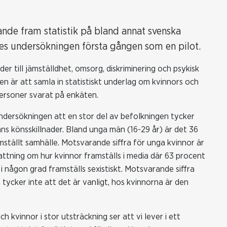
de fram statistik på bland annat svenska
ordes undersökningen första gången som en pilot.
er till jämställdhet, omsorg, diskriminering och psykisk
n är att samla in statistiskt underlag om kvinnors och
personer svarat på enkäten.
r undersökningen att en stor del av befolkningen tycker
inns könsskillnader. Bland unga män (16-29 år) är det 36
ämställt samhälle. Motsvarande siffra för unga kvinnor är
ttning om hur kvinnor framställs i media där 63 procent
 i någon grad framställs sexistiskt. Motsvarande siffra
ycker inte att det är vanligt, hos kvinnorna är den
 kvinnor i stor utsträckning ser att vi lever i ett