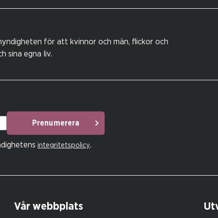
yndigheten för att kvinnor och män, flickor och
 sina egna liv.
Prenumerera
ndighetens
.
integritetspolicy
Vår webbplats
Utv