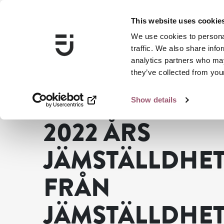
This website uses cookie
We use cookies to personal
traffic. We also share info
analytics partners who may
they’ve collected from your
Show details
...
Press
2022 års Jämställdhetsundersökning från Jä
2022 ÅRS
JÄMSTÄLLDHE
FRÅN
JÄMSTÄLLDHE