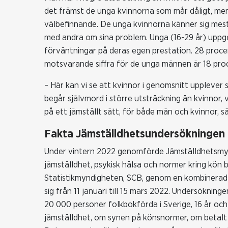
det främst de unga kvinnorna som mår dåligt, men
välbefinnande. De unga kvinnorna känner sig mest
med andra om sina problem. Unga (16-29 år) uppger
förväntningar på deras egen prestation. 28 proc
motsvarande siffra för de unga männen är 18 pro
– Här kan vi se att kvinnor i genomsnitt upplever
begår självmord i större utsträckning än kvinnor,
på ett jämställt sätt, för både män och kvinnor, s
Fakta Jämställdhetsundersökningen
Under vintern 2022 genomförde Jämställdhetsmynd
jämställdhet, psykisk hälsa och normer kring kön
Statistikmyndigheten, SCB, genom en kombinerad
sig från 11 januari till 15 mars 2022. Undersökning
20 000 personer folkbokförda i Sverige, 16 år oc
jämställdhet, om synen på könsnormer, om betalt