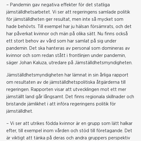
– Pandemin gav negativa effekter för det statliga
jämställdhetsarbetet. Vi ser att regeringens samlade politik
för jämställdheten ger resultat, men inte så mycket som
hade behövts. Till exempel har ju hälsan försämrats, och det
har påverkat kvinnor och män på olika sätt. Nu finns också
ett stort behov av vård som har samlat på sig under
pandemin. Det ska hanteras av personal som domineras av
kvinnor och som redan stått i frontlinjen under pandemin,
säger Johan Kaluza, utredare på Jämställdhetsmyndigheten.
Jämställdhetsmyndigheten har lämnat in sin årliga rapport
om resultaten av de jämställdhetspolitiska åtgärderna till
regeringen. Rapporten visar att utvecklingen mot ett mer
jämställt land går långsamt. Det finns regionala skillnader och
bristande jämlikhet i att införa regeringens politik för
jämställdhet.
– Vi ser att utrikes födda kvinnor är en grupp som lätt halkar
efter, till exempel inom vården och stöd till företagande. Det
är viktigt att tänka på deras och andra gruppers perspektiv