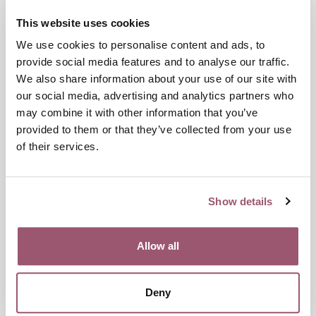
This website uses cookies
We use cookies to personalise content and ads, to
Dokument
provide social media features and to analyse our traffic.
Pressmeddelande Coronapandemin påverkade
We also share information about your use of our site with
jämställdheten negativt 220425.pdf
our social media, advertising and analytics partners who
may combine it with other information that you’ve
Länkar
provided to them or that they’ve collected from your use
Rapporten Bättre styrning för bättre resultat – Resultat av
of their services.
åtgärder för ökad jämställdhet (2022:16) finns att ladda ner
från Jämställdhetsmyndighetens webbplats
Show details
Publiceringsdatum:
25 april 2022
Allow all
Dela
Deny
Skriv ut