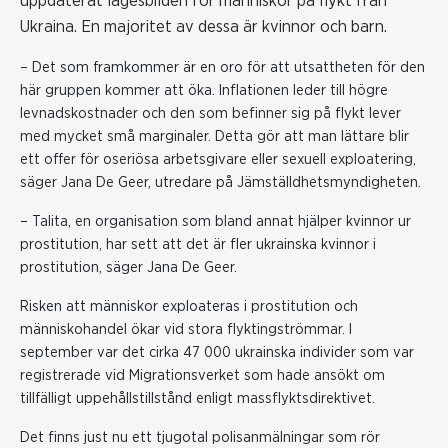
uppdaterat lägesbilden för människor på flykt från
Ukraina. En majoritet av dessa är kvinnor och barn.
– Det som framkommer är en oro för att utsattheten för den
här gruppen kommer att öka. Inflationen leder till högre
levnadskostnader och den som befinner sig på flykt lever
med mycket små marginaler. Detta gör att man lättare blir
ett offer för oseriösa arbetsgivare eller sexuell exploatering,
säger Jana De Geer, utredare på Jämställdhetsmyndigheten.
– Talita, en organisation som bland annat hjälper kvinnor ur
prostitution, har sett att det är fler ukrainska kvinnor i
prostitution, säger Jana De Geer.
Risken att människor exploateras i prostitution och
människohandel ökar vid stora flyktingströmmar. I
september var det cirka 47 000 ukrainska individer som var
registrerade vid Migrationsverket som hade ansökt om
tillfälligt uppehållstillstånd enligt massflyktsdirektivet.
Det finns just nu ett tjugotal polisanmälningar som rör