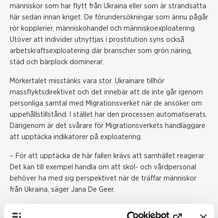
människor som har flytt från Ukraina eller som är strandsatta
här sedan innan kriget. De förundersökningar som ännu pågår
rör kopplerier, människohandel och människoexploatering.
Utöver att individer utnyttjas i prostitution syns också
arbetskraftsexploatering där branscher som grön näring,
städ och bärplock dominerar.
Mörkertalet misstänks vara stor. Ukrainare tillhör
massflyktsdirektivet och det innebär att de inte går igenom
personliga samtal med Migrationsverket när de ansöker om
uppehållstillstånd. I stället har den processen automatiserats.
Därigenom är det svårare för Migrationsverkets handläggare
att upptäcka indikatorer på exploatering.
– För att upptäcka de här fallen krävs att samhället reagerar.
Det kan till exempel handla om att skol- och vårdpersonal
behöver ha med sig perspektivet när de träffar människor
från Ukraina, säger Jana De Geer.