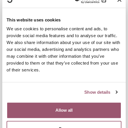
Kontakt
This website uses cookies
Carin Malmberg
We use cookies to personalise content and ads, to
provide social media features and to analyse our traffic.
Telefon:
031-392 90 52
We also share information about your use of our site with
E-post
press@jamstalldhetsmyndigheten.se
our social media, advertising and analytics partners who
may combine it with other information that you’ve
provided to them or that they’ve collected from your use
Dokument
of their services.
Länkar
Lägesanalys: Risk att kvinnor och barn utnyttjas i vinter
Show details
Publiceringsdatum:
17 november 2022
Allow all