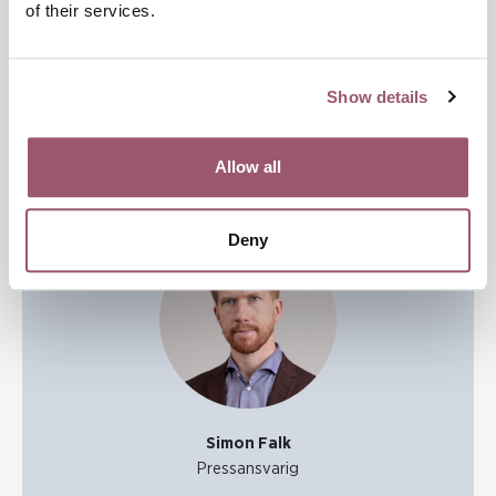
of their services.
- Tolkhjälp kan erbjudas.
Informationen finns på engelska och ukrainska på
Jämställdhetsmyndighetens webbplats.
Show details
Allow all
Kontakt
Deny
Simon Falk
Pressansvarig