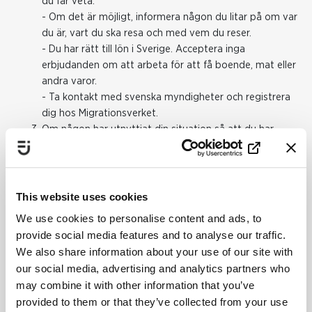
du får veta.
- Om det är möjligt, informera någon du litar på om var
du är, vart du ska resa och med vem du reser.
- Du har rätt till lön i Sverige. Acceptera inga
erbjudanden om att arbeta för att få boende, mat eller
andra varor.
- Ta kontakt med svenska myndigheter och registrera
dig hos Migrationsverket.
Om någon har utnyttjat din situation så att du har
arbetat under orimliga villkor, tvingats utföra sexuella
handlingar, tvingats stjäla eller tigga så kan det vara
brottsligt. Du ska anmäla det du utsatts för till polisen.
Blir någon utsatt för våld eller påtryckningar? Det finns
This website uses cookies
hjälp att få.
We use cookies to personalise content and ads, to
- Polisen har telefonnummer +46 77 114 14 00. Är läget
provide social media features and to analyse our traffic.
akut? Ring i så fall 112. Det är till polisen du ringer för att
We also share information about your use of our site with
anmäla eller tipsa om brott.
our social media, advertising and analytics partners who
- Har du utsatts för sexuella övergrepp, hot eller våld?
may combine it with other information that you’ve
Du som vill ha råd och stöd kan ringa Kvinnofridslinjen
provided to them or that they’ve collected from your use
på +46 20 50 50 50.