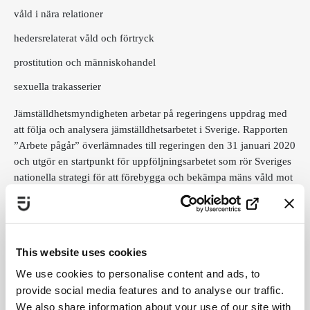
våld i nära relationer
hedersrelaterat våld och förtryck
prostitution och människohandel
sexuella trakasserier
Jämställdhetsmyndigheten arbetar på regeringens uppdrag med
att följa och analysera jämställdhetsarbetet i Sverige. Rapporten
”Arbete pågår” överlämnades till regeringen den 31 januari 2020
och utgör en startpunkt för uppföljningsarbetet som rör Sveriges
nationella strategi för att förebygga och bekämpa mäns våld mot
kvinnor.
Ladda ner sammanfattning av Jämställdhetsmyndighetens
This website uses cookies
uppföljning.
We use cookies to personalise content and ads, to
provide social media features and to analyse our traffic.
Ladda ner hela Jämställdhetsmyndighetens uppföljning.
We also share information about your use of our site with