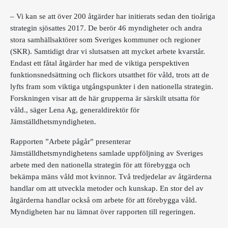
– Vi kan se att över 200 åtgärder har initierats sedan den tioåriga
strategin sjösattes 2017. De berör 46 myndigheter och andra
stora samhällsaktörer som Sveriges kommuner och regioner
(SKR). Samtidigt drar vi slutsatsen att mycket arbete kvarstår.
Endast ett fåtal åtgärder har med de viktiga perspektiven
funktionsnedsättning och flickors utsatthet för våld, trots att de
lyfts fram som viktiga utgångspunkter i den nationella strategin.
Forskningen visar att de här grupperna är särskilt utsatta för
våld., säger Lena Ag, generaldirektör för
Jämställdhetsmyndigheten.
Rapporten ”Arbete pågår” presenterar
Jämställdhetsmyndighetens samlade uppföljning av Sveriges
arbete med den nationella strategin för att förebygga och
bekämpa mäns våld mot kvinnor. Två tredjedelar av åtgärderna
handlar om att utveckla metoder och kunskap. En stor del av
åtgärderna handlar också om arbete för att förebygga våld.
Myndigheten har nu lämnat över rapporten till regeringen.