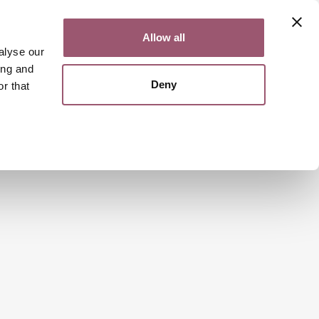
Kontakt
Lättläst
English
Allow all
alyse our
ing and
Deny
r that
Sök
Meny