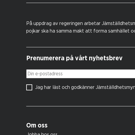
På uppdrag av regeringen arbetar Jämställdhetsm
pojkar ska ha samma makt att forma samhället och
Prenumerera på vårt nyhetsbrev
Din e-postadress
Jag har läst och godkänner Jämställdhetsmy
Om oss
Jobba hos oss