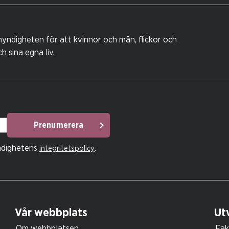
yndigheten för att kvinnor och män, flickor och
 sina egna liv.
Prenumerera
ndighetens
.
integritetspolicy
Vår webbplats
Utv
Om webbplatsen
Fak