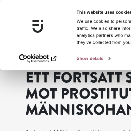
This website uses cookie
We use cookies to personal
traffic. We also share info
analytics partners who may
they’ve collected from your
Show details
...
Publikationer
Ett fortsatt stärkt arbete mot prostit
ETT FORTSATT 
MOT PROSTITU
MÄNNISKOHA