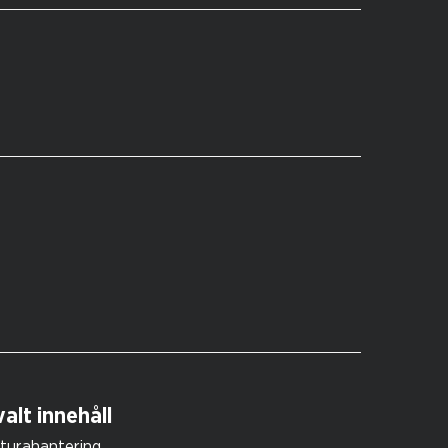
alt innehåll
turahantering