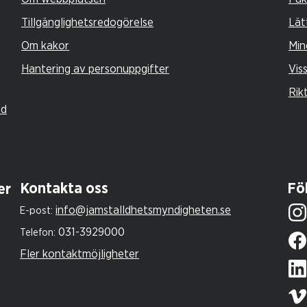
Tillgänglighetsredogörelse
Lät
Om kakor
Min
Hantering av personuppgifter
Vis
Rik
ld
Kontakta oss
Föl
er
info@jamstalldhetsmyndigheten.se
E-post:
031-3929000
Telefon:
Fler kontaktmöjligheter