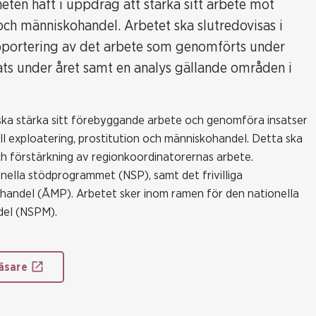
ten haft i uppdrag att stärka sitt arbete mot
 och människohandel. Arbetet ska slutredovisas i
pportering av det arbete som genomförts under
ats under året samt en analys gällande områden i
ska stärka sitt förebyggande arbete och genomföra insatser
ell exploatering, prostitution och människohandel. Detta ska
h förstärkning av regionkoordinatorernas arbete.
nella stödprogrammet (NSP), samt det frivilliga
andel (ÅMP). Arbetet sker inom ramen för den nationella
del (NSPM).
äsare