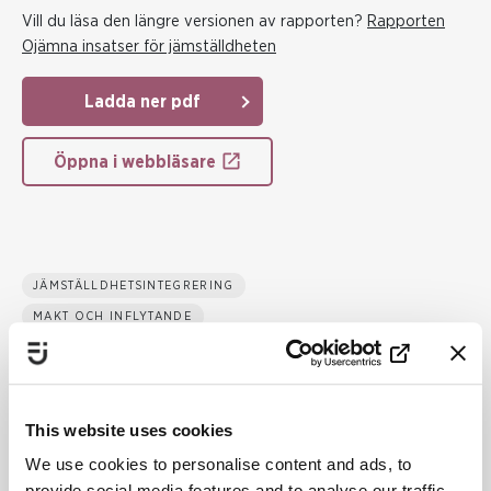
Vill du läsa den längre versionen av rapporten?
Rapporten
Ojämna insatser för jämställdheten
Ladda ner pdf
Öppna i webbläsare
JÄMSTÄLLDHETSINTEGRERING
MAKT OCH INFLYTANDE
EKONOMI
UTBILDNING
OBETALT HEMARBETE
This website uses cookies
HÄLSA
We use cookies to personalise content and ads, to
MÄNS VÅLD MOT KVINNOR
provide social media features and to analyse our traffic.