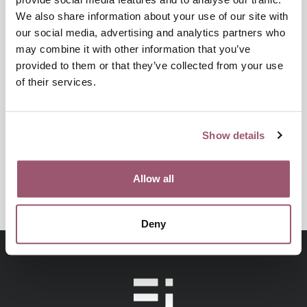
VÅLDSFÖREBYGGANDE ARBETE
We also share information about your use of our site with
our social media, advertising and analytics partners who
may combine it with other information that you’ve
Publiceringsdatum:
30 januari 2024
provided to them or that they’ve collected from your use
of their services.
Senast uppdaterad:
13 juni 2024
Show details
Dela
Skriv ut
Allow all
Deny