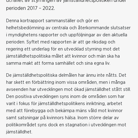
utfallet av styrningen av jämställdhetspolitiken under
perioden 2017 – 2022.
Denna kortrapport sammanställer och gör en
helhetsbedömning av centrala och återkommande slutsatser
i myndighetens rapporter och uppföljningar av den aktuella
perioden. Syftet med rapporten är att ge riksdag och
regering ett underlag för en utvecklad styrning mot det
jämställdhetspolitiska målet att kvinnor och män ska ha
samma makt att forma samhället och sina egna liv.
De jämställdhetspolitiska delmålen har ännu inte nåtts. Det
har skett en förbättring inom vissa områden, men i många
avseenden har utvecklingen mot ökad jämställdhet stått still.
Den positiva utvecklingen syns inom de områden som har
varit i fokus för jämställdhetspolitikens inriktning, arbetet
med att förebygga och bekämpa mäns våld mot kvinnor
samt satsningar på kvinnors hälsa. Inom större delar av
politikområdet syns dock en stagnation i utvecklingen mot
jämställdhet.