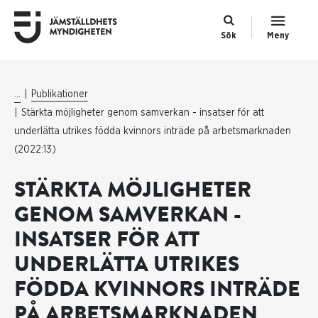
Sök
Meny
...
Publikationer
Stärkta möjligheter genom samverkan - insatser för att
underlätta utrikes födda kvinnors inträde på arbetsmarknaden
(2022:13)
STÄRKTA MÖJLIGHETER
GENOM SAMVERKAN -
INSATSER FÖR ATT
UNDERLÄTTA UTRIKES
FÖDDA KVINNORS INTRÄDE
PÅ ARBETSMARKNADEN