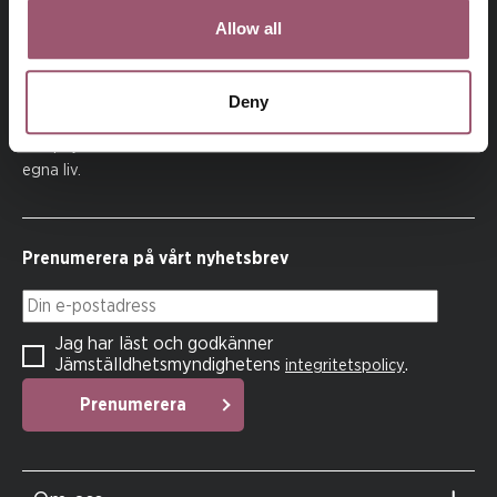
Allow all
På uppdrag av regeringen arbetar
Deny
Jämställdhetsmyndigheten för att kvinnor och män, flickor
och pojkar ska ha samma makt att forma samhället och sina
egna liv.
Prenumerera på vårt nyhetsbrev
Din e-postadress
Jag har läst och godkänner
Jämställdhetsmyndighetens
.
integritetspolicy
Prenumerera