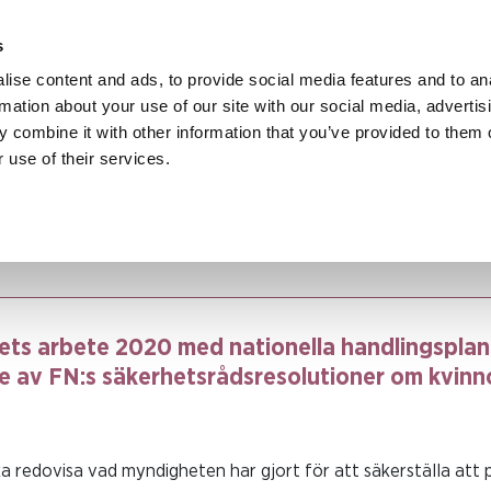
s
ise content and ads, to provide social media features and to an
rmation about your use of our site with our social media, advertis
 combine it with other information that you’ve provided to them o
 use of their services.
Myndigheternas uppdrag att förebygga och bekämpa mäns våld mot kvi
tionella handlingsplanen för genomförande av FN:s säkerhetsrådsresol
ts arbete 2020 med nationella handlingsplan
av FN:s säkerhetsrådsresolutioner om kvinno
 redovisa vad myndigheten har gjort för att säkerställa att