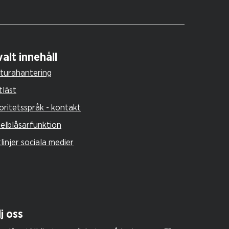
alt innehåll
turahantering
tläst
oritetsspråk - kontakt
selblåsarfunktion
tlinjer sociala medier
j oss