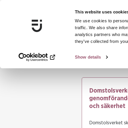
This website uses cookie
We use cookies to personal
traffic. We also share info
analytics partners who may
they’ve collected from your
Show details
...
Domstolsverkets arbete 2020 med na
Domstolsverke
genomförande 
och säkerhet
Domstolsverket ska