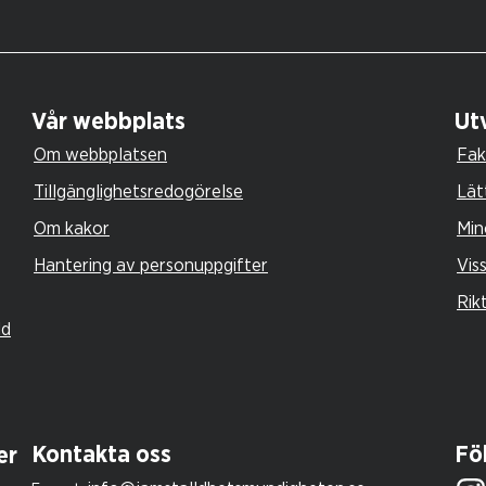
Vår webbplats
Utv
Om webbplatsen
Fak
Tillgänglighetsredogörelse
Lät
Om kakor
Min
Hantering av personuppgifter
Vis
Rik
ld
Kontakta oss
Föl
er