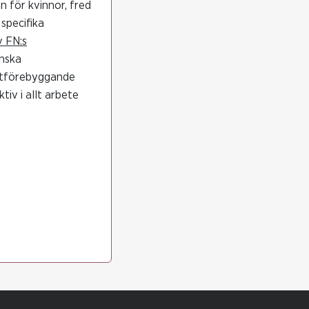
n för kvinnor, fred
specifika
v FN:s
enska
iktförebyggande
iv i allt arbete