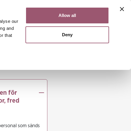
Kontakt
Lättläst
English
Allow all
alyse our
ing and
Deny
r that
Sök
Meny
nnor
utioner om kvinnor, fred och säkerhet
en för
r, fred
 personal som sänds