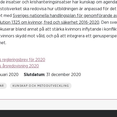
ande insatser och krishanteringsinsatser har kunskap om agenda
tolsverket ska redovisa hur utbildningen är anpassad för det 
het med
Sveriges nationella handlingsplan för genomförande a
lution 1325 om kvinnor, fred och säkerhet 2016-2020
. Den sv
kuserar bland annat på att stärka kvinnors inflytande i konfl
kvinnors skydd mot våld, och på att integrera ett genusperspekt
het.
s regleringsbrev för 2020
s årsredovisning 2020
anuari 2020
Slutdatum
: 31 december 2020
AR
KUNSKAP OCH METODUTVECKLING