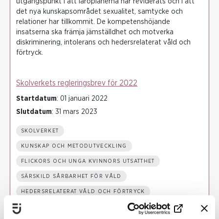
utgångspunkt i att läroplanerna har reviderats och i att
det nya kunskapsområdet sexualitet, samtycke och
relationer har tillkommit. De kompetenshöjande
insatserna ska främja jämställdhet och motverka
diskriminering, intolerans och hedersrelaterat våld och
förtryck.
Skolverkets regleringsbrev för 2022
Startdatum
: 01 januari 2022
Slutdatum
: 31 mars 2023
SKOLVERKET
KUNSKAP OCH METODUTVECKLING
FLICKORS OCH UNGA KVINNORS UTSATTHET
SÄRSKILD SÅRBARHET FÖR VÅLD
HEDERSRELATERAT VÅLD OCH FÖRTRYCK
HBTQI-PERSONERS RÄTTIGHETER