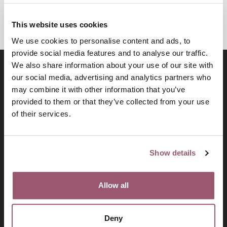
KUNSKAPSBASERAT ARBETE
This website uses cookies
We use cookies to personalise content and ads, to
provide social media features and to analyse our traffic.
We also share information about your use of our site with
our social media, advertising and analytics partners who
may combine it with other information that you’ve
provided to them or that they’ve collected from your use
of their services.
Show details
På uppdrag av regeringen arbetar
Jämställdhetsmyndigheten för att kvinnor och män, flickor
och pojkar ska ha samma makt att forma samhället och sina
Allow all
egna liv.
Deny