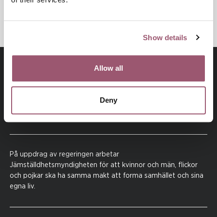
SKYDD FÖR VÅLDSUTSATTA
Show details
Allow all
Deny
På uppdrag av regeringen arbetar
Jämställdhetsmyndigheten för att kvinnor och män, flickor
och pojkar ska ha samma makt att forma samhället och sina
egna liv.