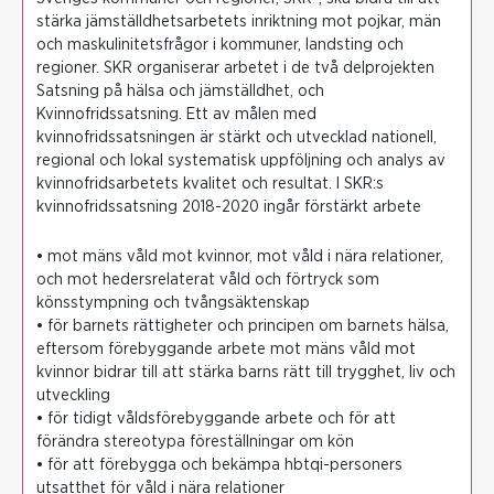
stärka jämställdhetsarbetets inriktning mot pojkar, män
och maskulinitetsfrågor i kommuner, landsting och
regioner. SKR organiserar arbetet i de två delprojekten
Satsning på hälsa och jämställdhet, och
Kvinnofridssatsning. Ett av målen med
kvinnofridssatsningen är stärkt och utvecklad nationell,
regional och lokal systematisk uppföljning och analys av
kvinnofridsarbetets kvalitet och resultat. I SKR:s
kvinnofridssatsning 2018-2020 ingår förstärkt arbete
• mot mäns våld mot kvinnor, mot våld i nära relationer,
och mot hedersrelaterat våld och förtryck som
könsstympning och tvångsäktenskap
• för barnets rättigheter och principen om barnets hälsa,
eftersom förebyggande arbete mot mäns våld mot
kvinnor bidrar till att stärka barns rätt till trygghet, liv och
utveckling
• för tidigt våldsförebyggande arbete och för att
förändra stereotypa föreställningar om kön
• för att förebygga och bekämpa hbtqi-personers
utsatthet för våld i nära relationer