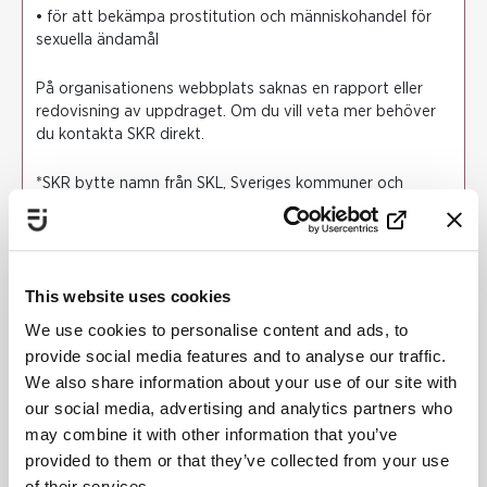
• för att bekämpa prostitution och människohandel för
sexuella ändamål
På organisationens webbplats saknas en rapport eller
redovisning av uppdraget. Om du vill veta mer behöver
du kontakta SKR direkt.
*SKR bytte namn från SKL, Sveriges kommuner och
landsting, i november 2019.
Staten och SKL i treårig överenskommelse för
This website uses cookies
stärkt jämställdhetsarbete
Treårig överenskommelse mellan staten och SKL
We use cookies to personalise content and ads, to
om jämställdhetsarbetet
provide social media features and to analyse our traffic.
We also share information about your use of our site with
Startdatum
: 18 januari 2018
our social media, advertising and analytics partners who
Slutdatum
: 31 december 2020
may combine it with other information that you’ve
provided to them or that they’ve collected from your use
SVERIGES KOMMUNER OCH REGIONER (SKR)
of their services.