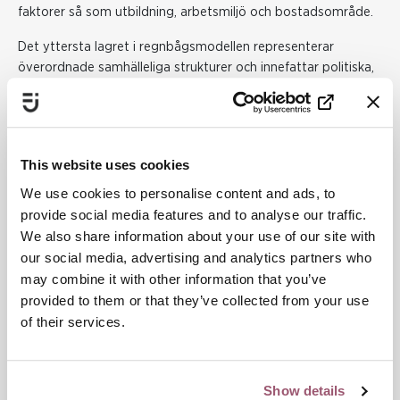
faktorer så som utbildning, arbetsmiljö och bostadsområde.
Det yttersta lagret i regnbågsmodellen representerar
överordnade samhälleliga strukturer och innefattar politiska,
ekonomiska, kulturella och miljömässiga förutsättningar i
samhället.
Den samhälleliga betydelsen av kön och normer kring kön,
This website uses cookies
det vill säga samhällets genusstrukturer, återfinns i det
övergripande kulturella lagret längst ut i modellen, varifrån
We use cookies to personalise content and ads, to
det på ett djupgående sätt påverkar alla övriga nivåer, vilket
provide social media features and to analyse our traffic.
får konsekvenser för individens hälsa.
We also share information about your use of our site with
our social media, advertising and analytics partners who
Ett annat exempel där en intersektionell analys varit
may combine it with other information that you’ve
nödvändig, är när myndigheten undersöker självskattad
provided to them or that they’ve collected from your use
hälsa. Kvinnor beskriver sin hälsa som dålig i mycket högre
of their services.
utsträckning än män. När utredarna tittade vidare på vilka
kvinnor det rörde sig om kunde de se att en stor del av
kvinnors självrapporterade dåliga hälsa kan förklaras av
funktionsnedsättning. Det såg inte ut på samma sätt bland
Show details