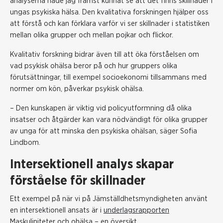
analyserna hade jag främst kunnat se att det finns skillnader i
ungas psykiska hälsa. Den kvalitativa forskningen hjälper oss
att förstå och kan förklara varför vi ser skillnader i statistiken
mellan olika grupper och mellan pojkar och flickor.
Kvalitativ forskning bidrar även till att öka förståelsen om
vad psykisk ohälsa beror på och hur gruppers olika
förutsättningar, till exempel socioekonomi tillsammans med
normer om kön, påverkar psykisk ohälsa.
– Den kunskapen är viktig vid policyutformning då olika
insatser och åtgärder kan vara nödvändigt för olika grupper
av unga för att minska den psykiska ohälsan, säger Sofia
Lindbom.
Intersektionell analys skapar
förståelse för skillnader
Ett exempel på när vi på Jämställdhetsmyndigheten använt
en intersektionell ansats är i
underlagsrapporten
Maskuliniteter och ohälsa – en översikt
.