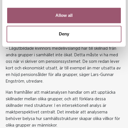
män.
Viktig grund för politiska förslag
Allow all
Jämställdhetsmyndighetens kunskapsunderlag används som
underlag för politiska beslut, och kräver att olika gruppers
Deny
villkor synliggörs.
– Lågutbildade kvinnors medellivslängd har till skillnad från
andra grupper i samhället inte ökat. Detta måste vi ha med
oss när vi skriver om pensionssystemet. De som redan lever
kort och ekonomiskt utsatt, är till exempel än mer utsatta av
en höjd pensionsålder för alla grupper, säger Lars-Gunnar
Engström, utredare.
Han framhåller att maktanalysen handlar om att upptäcka
skillnader mellan olika grupper, och att förklara dessa
skillnader med strukturer. I en intersektionell analys är
maktperspektivet centralt. Det innebär att analyserna
behöver belysa hur samhällsstrukturer skapar olika villkor för
olika grupper av människor.