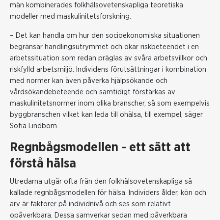
män kombinerades folkhälsovetenskapliga teoretiska
modeller med maskulinitetsforskning.
– Det kan handla om hur den socioekonomiska situationen
begränsar handlingsutrymmet och ökar riskbeteendet i en
arbetssituation som redan präglas av svåra arbetsvillkor och
riskfylld arbetsmiljö. Individens förutsättningar i kombination
med normer kan även påverka hjälpsökande och
vårdsökandebeteende och samtidigt förstärkas av
maskulinitetsnormer inom olika branscher, så som exempelvis
byggbranschen vilket kan leda till ohälsa, till exempel, säger
Sofia Lindbom.
Regnbågsmodellen - ett sätt att
förstå hälsa
Utredarna utgår ofta från den folkhälsovetenskapliga så
kallade regnbågsmodellen för hälsa. Individers ålder, kön och
arv är faktorer på individnivå och ses som relativt
opåverkbara. Dessa samverkar sedan med påverkbara