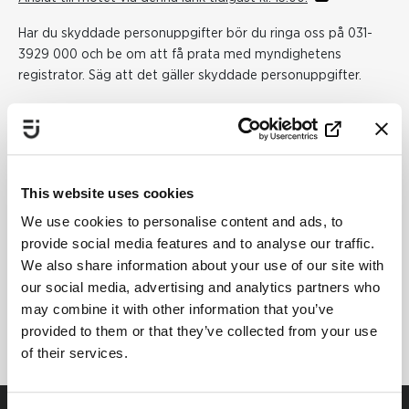
Har du skyddade personuppgifter bör du ringa oss på 031-
3929 000 och be om att få prata med myndighetens
registrator. Säg att det gäller skyddade personuppgifter.
Publiceringsdatum:
8 augusti 2024
Senast uppdaterad:
30 augusti 2024
This website uses cookies
We use cookies to personalise content and ads, to
provide social media features and to analyse our traffic.
Dela
We also share information about your use of our site with
our social media, advertising and analytics partners who
may combine it with other information that you’ve
Skriv ut
provided to them or that they’ve collected from your use
of their services.