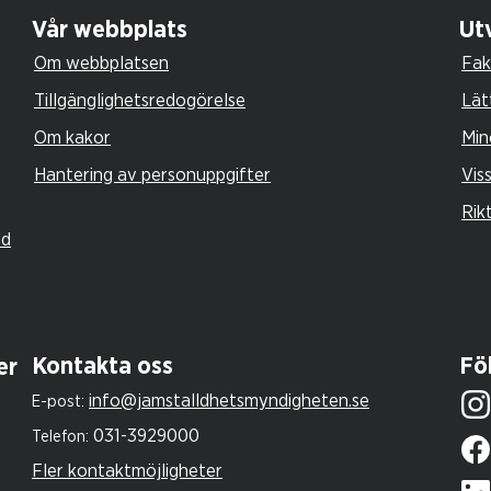
Vår webbplats
Utv
Om webbplatsen
Fak
Tillgänglighetsredogörelse
Lät
Om kakor
Min
Hantering av personuppgifter
Vis
Rik
ld
Kontakta oss
Föl
er
info@jamstalldhetsmyndigheten.se
E-post:
031-3929000
Telefon:
Fler kontaktmöjligheter