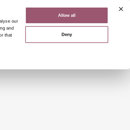
Kontakt
Lättläst
English
Allow all
alyse our
ing and
Deny
r that
Sök
Meny
sarbetet