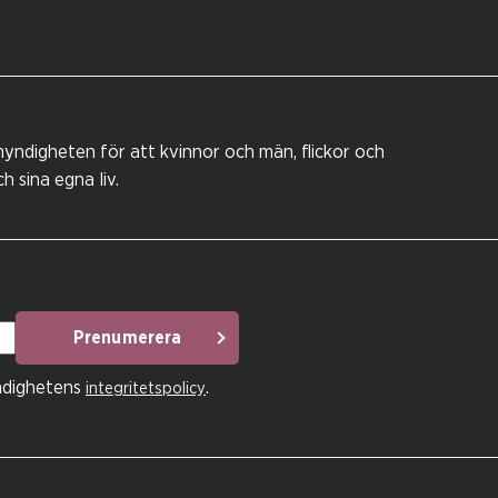
yndigheten för att kvinnor och män, flickor och
 sina egna liv.
Prenumerera
ndighetens
.
integritetspolicy