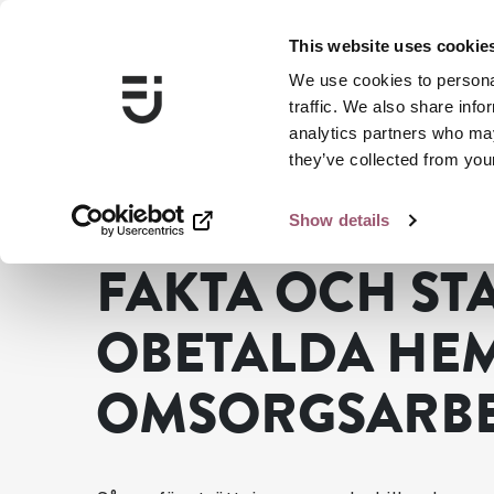
This website uses cookie
We use cookies to personal
traffic. We also share info
analytics partners who may
they’ve collected from your
Show details
...
Delmål 4: Jämn fördelning av det obetalda hem- och
FAKTA OCH STA
OBETALDA HE
OMSORGSARBE