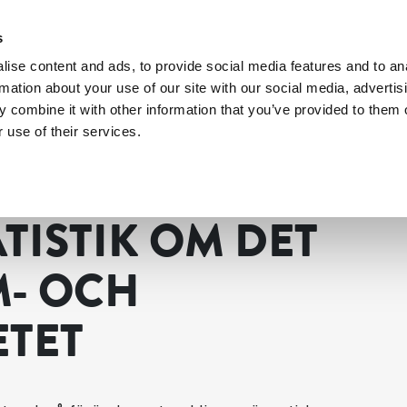
s
ise content and ads, to provide social media features and to an
rmation about your use of our site with our social media, advertis
 combine it with other information that you’ve provided to them o
 use of their services.
 omsorgsarbetet
Fakta och statistik om det obetalda hem- och omsorg
TISTIK OM DET
M- OCH
TET