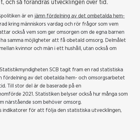
t, och så förändras utvecklingen över tid.
spolitiken är en
jämn fördelning av det ombetalda hem-
 grad kring människors vardag och rör frågor som vem
nefattar också vem som ger omsorgen om de egna barnen
a ha samma möjligheter att få obetald omsorg. Delmålet
mellan kvinnor och män i ett hushåll, utan också om
 Statistikmyndigheten SCB tagit fram en rad statistiska
ämn fördelning av det obetalda hem- och omsorgsarbetet
d. Till stor del är de baserade på en
omförde 2021. Statistiken belyser också hur många som
r om närstående som behöver omsorg.
dikatorer för att följa den statistiska utvecklingen,