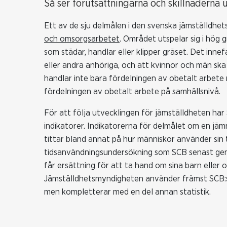
Så ser förutsättningarna och skillnaderna u
Ett av de sju delmålen i den svenska jämställdhet
och omsorgsarbetet
. Området utspelar sig i hög
som städar, handlar eller klipper gräset. Det in
eller andra anhöriga, och att kvinnor och män sk
handlar inte bara fördelningen av obetalt arbete 
fördelningen av obetalt arbete på samhällsnivå.
För att följa utvecklingen för jämställdheten har
indikatorer. Indikatorerna för delmålet om en j
tittar bland annat på hur människor använder sin ti
tidsanvändningsundersökning som SCB senast gen
får ersättning för att ta hand om sina barn elle
Jämställdhetsmyndigheten använder främst SCB:s in
men kompletterar med en del annan statistik.